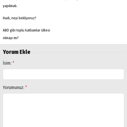
yapılmalı.
Hadi, neyi bekliyoruz?
ABD gibi toplu katliamlar ülkesi
olmayı mı?
Yorum Ekle
Arama
İsim:
*
Popüler
Aramalar:
Ağrı
Doğubayazıt
Yorumunuz:
*