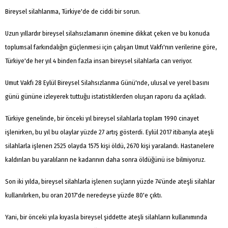
Bireysel silahlanma, Türkiye'de de ciddi bir sorun.
Uzun yıllardır bireysel silahsızlamanın önemine dikkat çeken ve bu konuda
toplumsal farkındalığın güçlenmesi için çalışan Umut Vakfı'nın verilerine göre,
Türkiye'de her yıl 4 binden fazla insan bireysel silahlarla can veriyor.
Umut Vakfı 28 Eylül Bireysel Silahsızlanma Günü'nde, ulusal ve yerel basını
günü gününe izleyerek tuttuğu istatistiklerden oluşan raporu da açıkladı.
Türkiye genelinde, bir önceki yıl bireysel silahlarla toplam 1990 cinayet
işlenirken, bu yıl bu olaylar yüzde 27 artış gösterdi. Eylül 2017 itibarıyla ateşli
silahlarla işlenen 2525 olayda 1575 kişi öldü, 2670 kişi yaralandı. Hastanelere
kaldırılan bu yaralıların ne kadarının daha sonra öldüğünü ise bilmiyoruz.
Son iki yılda, bireysel silahlarla işlenen suçların yüzde 74'ünde ateşli silahlar
kullanılırken, bu oran 2017'de neredeyse yüzde 80'e çıktı.
Yani, bir önceki yıla kıyasla bireysel şiddette ateşli silahların kullanımında