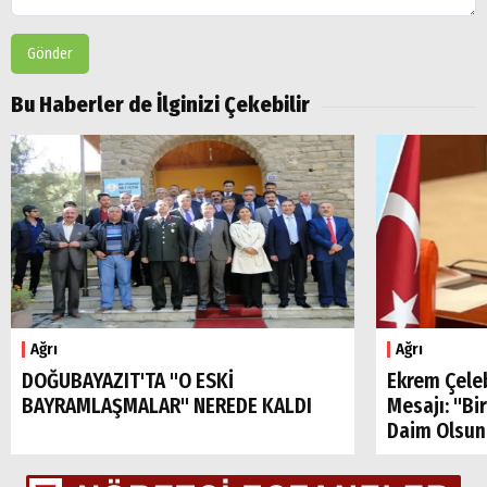
Gönder
Bu Haberler de İlginizi Çekebilir
Ağrı
Ağrı
DOĞUBAYAZIT'TA "O ESKİ
Ekrem Çele
BAYRAMLAŞMALAR" NEREDE KALDI
Mesajı: "Bi
Daim Olsun