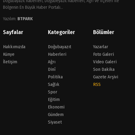
Doğubayazıt haberleri, Doğubeyazıt haberleri, Ağrı ve İlçeleri İle
Bölgenin En Büyük Haber Portalı...
Yazılım:
BTPARK
Sayfalar
Kategoriler
Bölümler
Hakkımızda
Doğubayazıt
Yazarlar
Künye
Haberleri
Foto Galeri
İletişim
Ağrı
Video Galeri
Dinî
Son Dakika
Politika
Gazete Arşivi
Sağlık
RSS
Spor
Eğitim
Ekonomi
Gündem
Siyaset