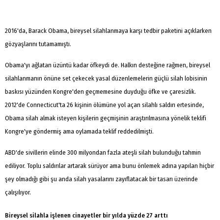
2016'da, Barack Obama, bireysel silahlanmaya karşı tedbir paketini açıklarken
gözyaşlarını tutamamıştı.
Obama'yı ağlatan üzüntü kadar öfkeydi de. Halkın desteğine rağmen, bireysel
silahlanmanın önüne set çekecek yasal düzenlemelerin güçlü silah lobisinin
baskısı yüzünden Kongre'den geçmemesine duyduğu öfke ve çaresizlik.
2012'de Connecticut'ta 26 kişinin ölümüne yol açan silahlı saldırı ertesinde,
Obama silah almak isteyen kişilerin geçmişinin araştırılmasına yönelik teklifi
Kongre'ye göndermiş ama oylamada teklif reddedilmişti.
ABD'de sivillerin elinde 300 milyondan fazla ateşli silah bulunduğu tahmin
ediliyor. Toplu saldırılar artarak sürüyor ama bunu önlemek adına yapılan hiçbir
şey olmadığı gibi şu anda silah yasalarını zayıflatacak bir tasarı üzerinde
çalışılıyor.
Bireysel silahla işlenen cinayetler bir yılda yüzde 27 arttı