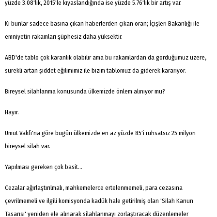
yüzde 3.08'lik, 2015'le kıyaslandığında ise yüzde 5.76'lık bir artış var.
Ki bunlar sadece basına çıkan haberlerden çıkan oran; İçişleri Bakanlığı ile
emniyetin rakamları şüphesiz daha yüksektir.
ABD'de tablo çok karanlık olabilir ama bu rakamlardan da gördüğümüz üzere,
sürekli artan şiddet eğilimimiz ile bizim tablomuz da giderek kararıyor.
Bireysel silahlanma konusunda ülkemizde önlem alınıyor mu?
Hayır.
Umut Vakfı'na göre bugün ülkemizde en az yüzde 85'i ruhsatsız 25 milyon
bireysel silah var.
Yapılması gereken çok basit...
Cezalar ağırlaştırılmalı, mahkemelerce ertelenmemeli, para cezasına
çevrilmemeli ve ilgili komisyonda kadük hale getirilmiş olan 'Silah Kanun
Tasarısı' yeniden ele alınarak silahlanmayı zorlaştıracak düzenlemeler