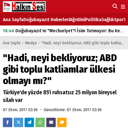
Ana Sayfa
Doğubayazıt Haberleri
Ağrı
Dinî
Politika
Sağlık
Spor
Ta
18:46
Doğubayazıt’ın "Mecburiyet"i İsim Tutmuyor: Bu Kez de Mem u Zîn Oldu!
07:53
Doğubayazıt’ta Ekmek Fiyatlarına Zam
Ana Sayfa
›
Medya
›
"Hadi, neyi bekliyoruz; ABD gibi toplu katliamlar ülkesi olmayı mı?"
07:16
Doğubayazıt'ta çocukların sırtındaki ağır yük
"Hadi, neyi bekliyoruz; ABD
07:00
DEVLET ve HÜKÜMET
gibi toplu katliamlar ülkesi
18:29
ÇARŞI CADDESİ YAZ BOZ TAHTASI
olmayı mı?"
Türkiye'de yüzde 85'i ruhsatsız 25 milyon bireysel
silah var
•
07 Ekim, 2017 03:36
Güncelleme: 07 Ekim, 2017 03:36