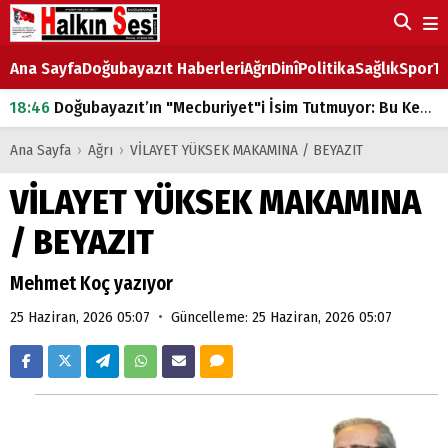
Ana Sayfa
Doğubayazıt Haberleri
Ağrı
Dinî
Politika
Sağlık
Spor
Ta
18:46
Doğubayazıt’ın "Mecburiyet"i İsim Tutmuyor: Bu Kez de Mem u Zîn Oldu!
07:53
Doğubayazıt’ta Ekmek Fiyatlarına Zam
Ana Sayfa
›
Ağrı
›
VİLAYET YÜKSEK MAKAMINA / BEYAZIT
07:16
Doğubayazıt'ta çocukların sırtındaki ağır yük
VİLAYET YÜKSEK MAKAMINA
07:00
DEVLET ve HÜKÜMET
/ BEYAZIT
18:29
ÇARŞI CADDESİ YAZ BOZ TAHTASI
Mehmet Koç yazıyor
•
25 Haziran, 2026 05:07
Güncelleme: 25 Haziran, 2026 05:07