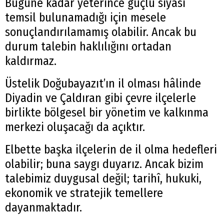
Bugüne kadar yeterince güçlü siyasi
temsil bulunamadığı için mesele
sonuçlandırılamamış olabilir. Ancak bu
durum talebin haklılığını ortadan
kaldırmaz.
Üstelik Doğubayazıt’ın il olması hâlinde
Diyadin ve Çaldıran gibi çevre ilçelerle
birlikte bölgesel bir yönetim ve kalkınma
Arama
merkezi oluşacağı da açıktır.
Popüler
Elbette başka ilçelerin de il olma hedefleri
Aramalar:
olabilir; buna saygı duyarız. Ancak bizim
Ağrı
Doğubayazıt
talebimiz duygusal değil; tarihî, hukuki,
ekonomik ve stratejik temellere
dayanmaktadır.