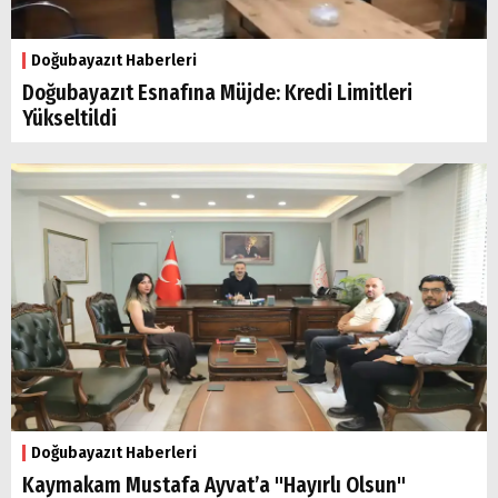
Doğubayazıt Haberleri
Doğubayazıt Esnafına Müjde: Kredi Limitleri
Yükseltildi
Arama
Popüler
Aramalar:
Ağrı
Doğubayazıt
Doğubayazıt Haberleri
Kaymakam Mustafa Ayvat’a "Hayırlı Olsun"