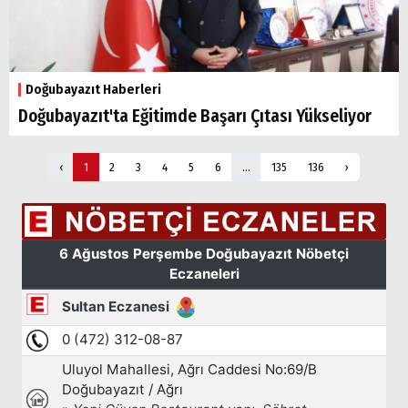
Doğubayazıt Haberleri
Doğubayazıt'ta Eğitimde Başarı Çıtası Yükseliyor
‹
1
2
3
4
5
6
...
135
136
›