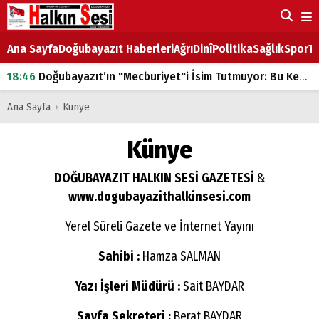
Ana Sayfa
Doğubayazıt Haberleri
Ağrı
Dinî
Politika
Sağlık
Spor
Ta
18:46
Doğubayazıt’ın "Mecburiyet"i İsim Tutmuyor: Bu Kez de Mem u Zîn Oldu!
07:53
Doğubayazıt’ta Ekmek Fiyatlarına Zam
Ana Sayfa
›
Künye
07:16
Doğubayazıt'ta çocukların sırtındaki ağır yük
Künye
07:00
DEVLET ve HÜKÜMET
DOĞUBAYAZIT HALKIN SESİ GAZETESİ
&
18:29
ÇARŞI CADDESİ YAZ BOZ TAHTASI
www.dogubayazithalkinsesi.com
Yerel Süreli Gazete ve İnternet Yayını
Sahibi :
Hamza SALMAN
Yazı İşleri Müdürü :
Sait BAYDAR
Sayfa Sekreteri :
Berat BAYDAR