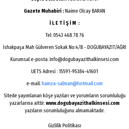
Gazete Muhabiri :
Naime Olcay BARAN
İ L E T İ Ş İ M :
Tel: 0543 468 78 76
İshakpaşa Mah Gülveren Sokak No:4/B - DOĞUBAYAZIT/AĞRI
Kurumsal e-posta:
info@dogubayazithalkinsesi.com
UETS Adresi : 15591-95384-41601
e-mail:
hamza-salman@hotmail.com
Sitede yayımlanan köşe yazıları ve yorumların sorumluluğu
yazarlarına aittir.
www.dogubayazithalkinsesi.com
yazıların sorumluluğunu almamaktadır.
Gizlilik Politikası