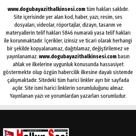
Arama
www.dogubayazithalkinsesi.com
tüm hakları saklıdır.
Popüler
Site içerisinde yer alan kod, haber, yazı, resim, ses
Aramalar:
dosyaları, videolar, röportajlar, dizayn, tasarım ve
Ağrı
materyallerin telif hakları 5846 numaralı yasa telif hakları
Doğubayazıt
ile korunmaktadır. İçerikler, izinsiz ve ticari olarak herhangi
bir şekilde kopyalanamaz, dağıtılamaz, değiştirilemez ve
yayınlanamaz.
www.dogubayazithalkinsesi.com
basın
ahlak ve ilkelerine uygunluk konusunda hassasiyet
göstermekte olup özgün habercilik ilkesine dayalı sistemde
çalışmaktadır. Sitedeki tüm harici linkler ayrı bir sayfada
açılır. Site ismi harici linklerin sorumluluğunu almaz.
Yayınlanan yazı ve yorumlardan yazarları sorumludur.