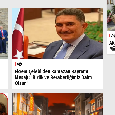
Ağ
AK
Mü
Ağrı
Ekrem Çelebi’den Ramazan Bayramı
Mesajı: "Birlik ve Beraberliğimiz Daim
Olsun"