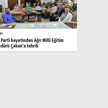
rı
 Parti heyetinden Ağrı Milli Eğitim
dürü Çakan’a tebrik