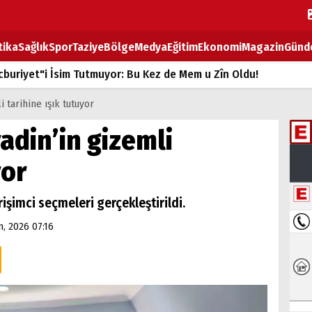
tika
Sağlık
Spor
Taziye
Bölge
Medya
Eğitim
Ekonomi
Magazin
Günd
buriyet"i İsim Tutmuyor: Bu Kez de Mem u Zîn Oldu!
k Fiyatlarına Zam
i tarihine ışık tutuyor
ların sırtındaki ağır yük
adin’in gizemli
T
yor
BOZ TAHTASI
şimci seçmeleri gerçekleştirildi.
, 2026 07:16