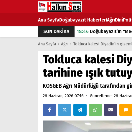
Ana Sayfa
Doğubayazıt Haberleri
Ağrı
Dinî
Poli
SON DAKİKA
18:46
Doğubayazıt’ın "Mec
07:53
Doğubayazıt’ta Ekme
Ana Sayfa
›
Ağrı
›
Tokluca kalesi Diyadin’in gizeml
07:16
Doğubayazıt'ta çocuk
Tokluca kalesi Diy
07:00
DEVLET ve HÜKÜME
tarihine ışık tutu
18:29
ÇARŞI CADDESİ YAZ 
KOSGEB Ağrı Müdürlüğü tarafından giri
•
26 Haziran, 2026 07:16
Güncelleme: 26 Haziran