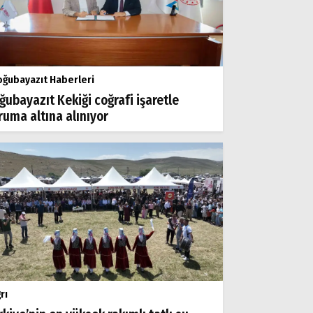
ğubayazıt Haberleri
ğubayazıt Kekiği coğrafi işaretle
ruma altına alınıyor
rı