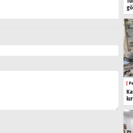
Tü
gö
P
Ka
kı