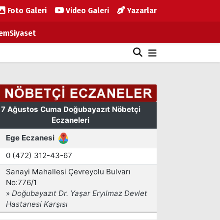
Foto Galeri
Video Galeri
Yazarlar
em
Siyaset