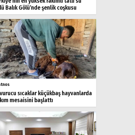
rkiye’nin en yüksek rakımlı tatlı su
lü Balık Gölü’nde şenlik coşkusu
atnos
vurucu sıcaklar küçükbaş hayvanlarda
rkım mesaisini başlattı