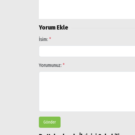
Popüler
Aramalar:
Ağrı
Yorum Ekle
Doğubayazıt
İsim:
*
Yorumunuz:
*
Gönder