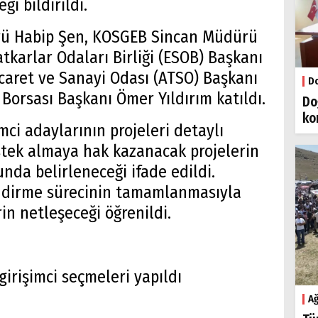
i bildirildi.
rü Habip Şen, KOSGEB Sincan Müdürü
atkarlar Odaları Birliği (ESOB) Başkanı
Ticaret ve Sanayi Odası (ATSO) Başkanı
Do
 Borsası Başkanı Ömer Yıldırım katıldı.
Do
ko
mci adaylarının projeleri detaylı
estek almaya hak kazanacak projelerin
nda belirleneceği ifade edildi.
ndirme sürecinin tamamlanmasıyla
in netleşeceği öğrenildi.
Ağ