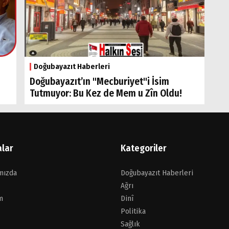
Doğubayazıt Haberleri
Doğubayazıt’ın "Mecburiyet"i İsim
Tutmuyor: Bu Kez de Mem u Zîn Oldu!
alar
Kategoriler
mızda
Doğubayazıt Haberleri
Ağrı
m
Dinî
Politika
Sağlık