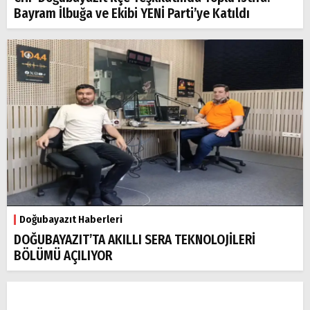
Bayram İlbuğa ve Ekibi YENİ Parti’ye Katıldı
Doğubayazıt Haberleri
DOĞUBAYAZIT’TA AKILLI SERA TEKNOLOJİLERİ
BÖLÜMÜ AÇILIYOR