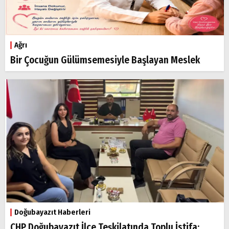
Ağrı
Bir Çocuğun Gülümsemesiyle Başlayan Meslek
Doğubayazıt Haberleri
CHP Doğubayazıt İlçe Teşkilatında Toplu İstifa: