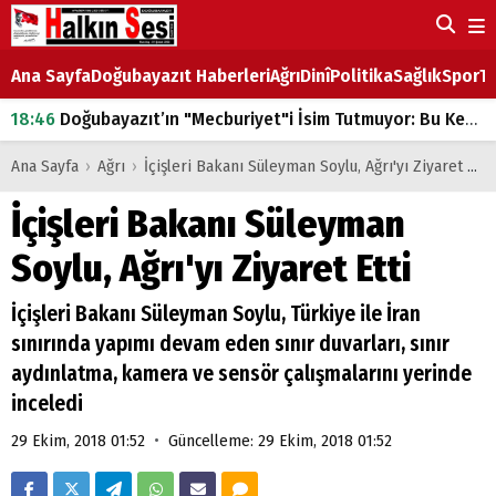
Ana Sayfa
Doğubayazıt Haberleri
Ağrı
Dinî
Politika
Sağlık
Spor
Ta
18:46
Doğubayazıt’ın "Mecburiyet"i İsim Tutmuyor: Bu Kez de Mem u Zîn Oldu!
07:53
Doğubayazıt’ta Ekmek Fiyatlarına Zam
Ana Sayfa
›
Ağrı
›
İçişleri Bakanı Süleyman Soylu, Ağrı'yı Ziyaret Etti
07:16
Doğubayazıt'ta çocukların sırtındaki ağır yük
İçişleri Bakanı Süleyman
07:00
DEVLET ve HÜKÜMET
Soylu, Ağrı'yı Ziyaret Etti
18:29
ÇARŞI CADDESİ YAZ BOZ TAHTASI
İçişleri Bakanı Süleyman Soylu, Türkiye ile İran
sınırında yapımı devam eden sınır duvarları, sınır
aydınlatma, kamera ve sensör çalışmalarını yerinde
inceledi
•
29 Ekim, 2018 01:52
Güncelleme: 29 Ekim, 2018 01:52