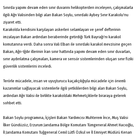
Sınırda yapımı devam eden sınır duvarını helikopterden inceleyen, çalışmalarla
ilgili Ağrı Valisinden bilgi alan Bakan Soylu, sınırdaki Aybey Sınır Karakolu'nu
ziyaret etti.
Karakolda kendisini karşılayan askerleri selamlayan ve şeref defterinin
imzalayan Bakan ardından beraberinde getirdiği Türk Bayrağı'nı karakol
komutanına verdi. Daha sonra Vali Elban ile sınırdaki karakol mevzisine geçen
Bakan, Ağrı-Iğdır illerinin İran sınır hattında yapımı devam eden sınır duvarları,
sınır aydınlatma çalışmaları, kamera ve sensör sistemlerinden oluşan sınır fiziki
güvenlik sistemlerini inceledi.
Terörle mücadele, insan ve uyuşturucu kaçakçılığıyla mücadele için önemli
kazanımlar sağlayacak sistemlerle ilgili yetkililerden bilgi alan Bakan Soylu,
ardından Ağrı Valisi ile birlikte karakoldaki Mehmetçiklerle biraraya gelerek
sohbet etti.
Bakan Soylu programına, İçişleri Bakan Yardımcısı Muhterem İnce, Muş Valisi
İlker Gündüzöz, Erzurum Jandarma Bölge Komutanı Tümgeneral Ahmet Hacıoğlu,
İl Jandarma Komutanı Tuğgeneral Cemil Lütfi Özkul ve İl Emniyet Müdürü Kenan