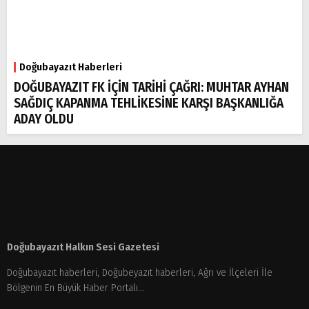
Doğubayazıt Haberleri
DOĞUBAYAZIT FK İÇİN TARİHİ ÇAĞRI: MUHTAR AYHAN
SAĞDIÇ KAPANMA TEHLİKESİNE KARŞI BAŞKANLIĞA
ADAY OLDU
Doğubayazıt Halkın Sesi Gazetesi
Doğubayazıt haberleri, Doğubeyazıt haberleri, Ağrı ve İlçeleri İle
Bölgenin En Büyük Haber Portalı...