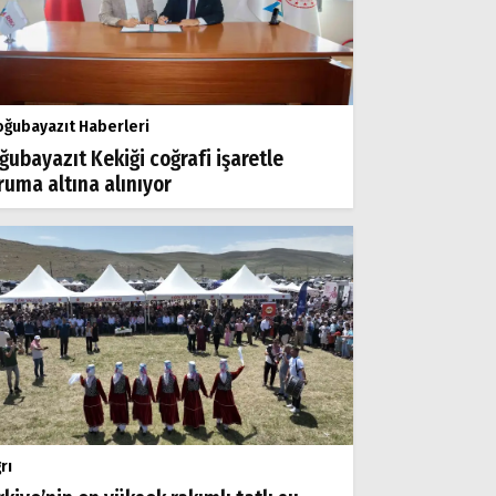
ğubayazıt Haberleri
ğubayazıt Kekiği coğrafi işaretle
ruma altına alınıyor
rı