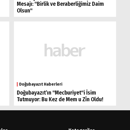
Mesajı: "Birlik ve Beraberliğimiz Daim
Olsun"
Doğubayazıt Haberleri
Doğubayazıt’ın "Mecburiyet"i İsim
Tutmuyor: Bu Kez de Mem u Zîn Oldu!