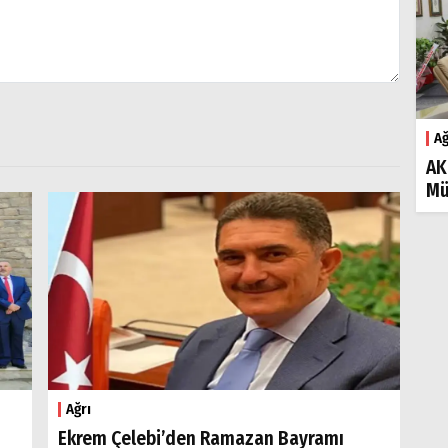
Ağ
AK
Mü
Ağrı
Ekrem Çelebi’den Ramazan Bayramı