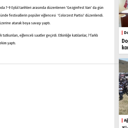
nda 7-9 Eylül tarihleri arasında düzenlenen 'GezginFest Van' da gün
nünde festivallerin popüler eğlencesi 'Colorzest Partisi' düzenlendi.
n üzerine atarak boya savaşı yaptı.
Do
tkunları, eğlenceli saatler geçirdi. Etkinliğe katılanlar, 7 farklı
Do
ekim yaptı.
ko
Ağ