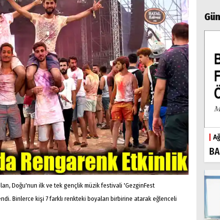
Gün
Ağ
BA
an, Doğu'nun ilk ve tek gençlik müzik festivali 'GezginFest
di. Binlerce kişi 7 farklı renkteki boyaları birbirine atarak eğlenceli