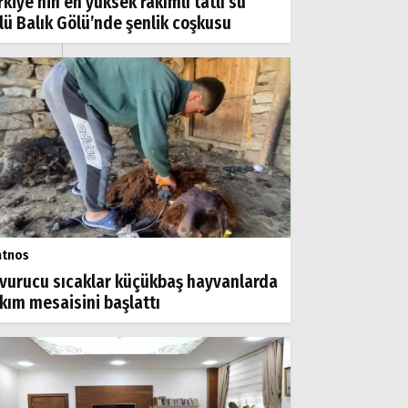
rkiye’nin en yüksek rakımlı tatlı su
lü Balık Gölü’nde şenlik coşkusu
atnos
vurucu sıcaklar küçükbaş hayvanlarda
rkım mesaisini başlattı