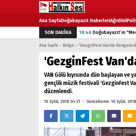
Ana Sayfa
Doğubayazıt Haberleri
Ağrı
Dinî
Poli
SON DAKİKA
18:46
Doğubayazıt’ın "Mec
07:53
Doğubayazıt’ta Ekme
Ana Sayfa
›
Bölge
›
'GezginFest Van'da Rengarenk
07:16
Doğubayazıt'ta çocuk
'GezginFest Van'd
07:00
DEVLET ve HÜKÜME
VAN Gölü kıyısında dün başlayan ve ya
18:29
ÇARŞI CADDESİ YAZ 
gençlik müzik festivali 'GezginFest Va
düzenlendi.
•
10 Eylül, 2018 04:31
Güncelleme: 10 Eylül, 2018