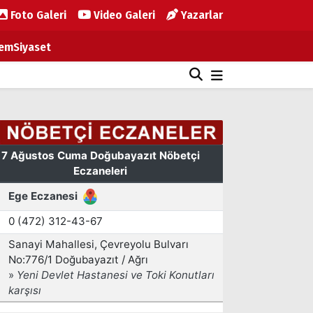
Foto Galeri
Video Galeri
Yazarlar
em
Siyaset