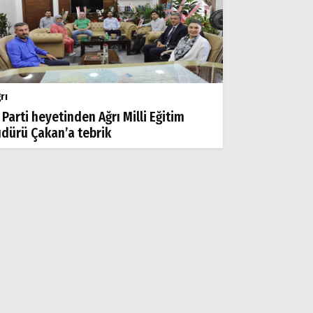
rı
 Parti heyetinden Ağrı Milli Eğitim
dürü Çakan’a tebrik