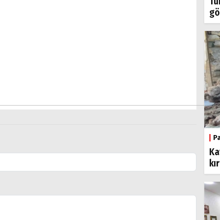
Tü
gö
P
Ka
kı