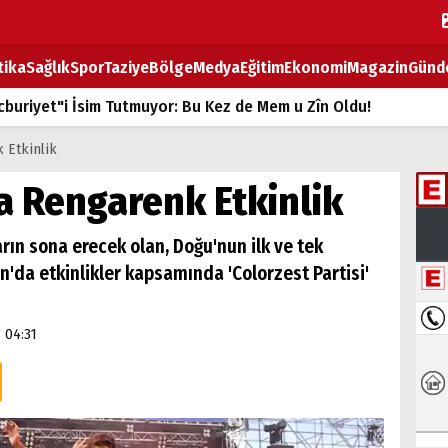
tika
Sağlık
Spor
Taziye
Bölge
Medya
Eğitim
Ekonomi
Magazin
Günd
buriyet"i İsim Tutmuyor: Bu Kez de Mem u Zîn Oldu!
k Fiyatlarına Zam
 Etkinlik
ların sırtındaki ağır yük
a Rengarenk Etkinlik
T
rın sona erecek olan, Doğu'nun ilk ve tek
BOZ TAHTASI
n'da etkinlikler kapsamında 'Colorzest Partisi'
 04:31