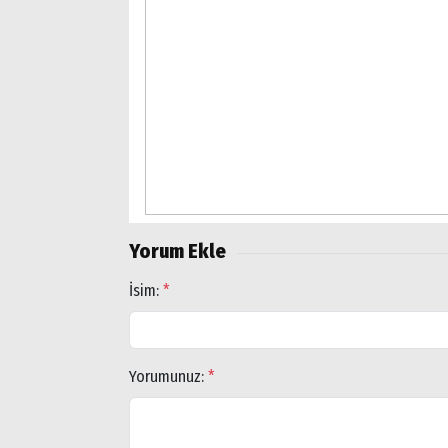
Arama
Popüler
Aramalar:
Ağrı
Doğubayazıt
Yorum Ekle
İsim:
*
Yorumunuz:
*