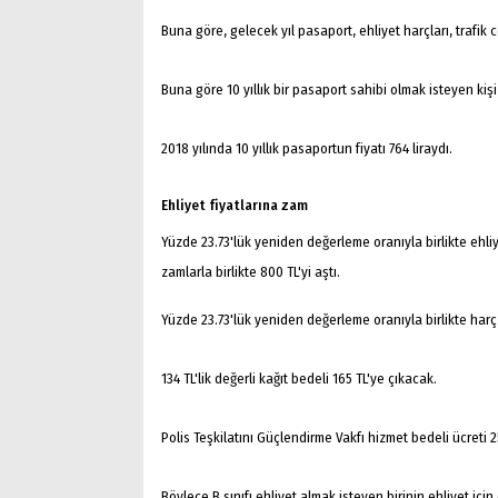
Buna göre, gelecek yıl pasaport, ehliyet harçları, trafik c
Buna göre 10 yıllık bir pasaport sahibi olmak isteyen kiş
2018 yılında 10 yıllık pasaportun fiyatı 764 liraydı.
Ehliyet fiyatlarına zam
Yüzde 23.73'lük yeniden değerleme oranıyla birlikte ehliye
zamlarla birlikte 800 TL'yi aştı.
Yüzde 23.73'lük yeniden değerleme oranıyla birlikte harç
134 TL'lik değerli kağıt bedeli 165 TL'ye çıkacak.
Polis Teşkilatını Güçlendirme Vakfı hizmet bedeli ücreti 25
Arama
Böylece B sınıfı ehliyet almak isteyen birinin ehliyet için