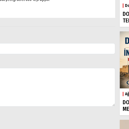
Do
DO
TE
Ağ
DO
ME