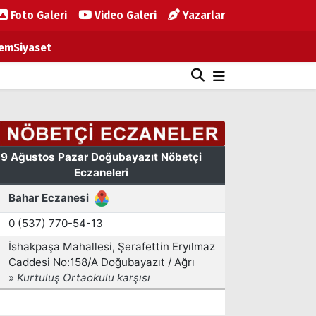
Foto Galeri
Video Galeri
Yazarlar
em
Siyaset