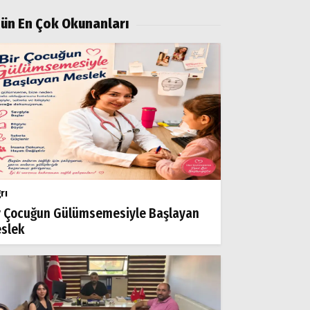
ün En Çok Okunanları
rı
r Çocuğun Gülümsemesiyle Başlayan
slek