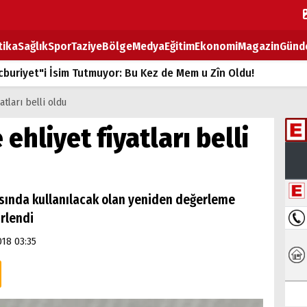
tika
Sağlık
Spor
Taziye
Bölge
Medya
Eğitim
Ekonomi
Magazin
Günd
buriyet"i İsim Tutmuyor: Bu Kez de Mem u Zîn Oldu!
k Fiyatlarına Zam
tları belli oldu
ların sırtındaki ağır yük
ehliyet fiyatları belli
T
BOZ TAHTASI
masında kullanılacak olan yeniden değerleme
irlendi
018 03:35