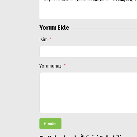
Popüler
Aramalar:
Ağrı
Yorum Ekle
Doğubayazıt
İsim:
*
Yorumunuz:
*
Gönder