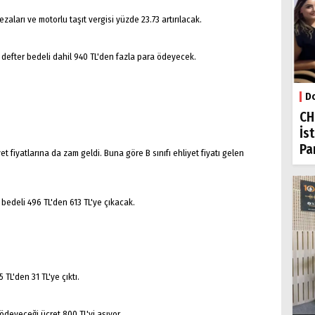
ezaları ve motorlu taşıt vergisi yüzde 23.73 artırılacak.
i defter bedeli dahil 940 TL'den fazla para ödeyecek.
Do
CH
İs
Par
t fiyatlarına da zam geldi. Buna göre B sınıfı ehliyet fiyatı gelen
 bedeli 496 TL'den 613 TL'ye çıkacak.
 TL'den 31 TL'ye çıktı.
 ödeyeceği ücret 800 TL'yi aşıyor.