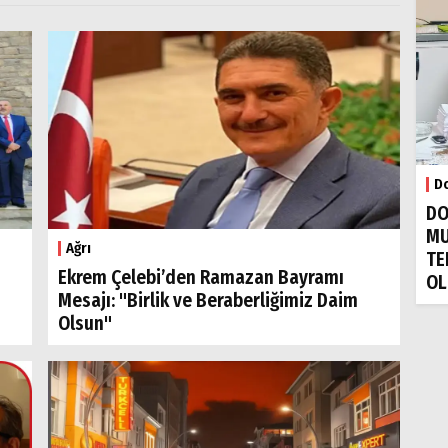
Do
DO
MU
Ağrı
TE
Ekrem Çelebi’den Ramazan Bayramı
OL
Mesajı: "Birlik ve Beraberliğimiz Daim
Olsun"