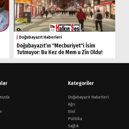
Doğubayazıt Haberleri
Doğubayazıt’ın "Mecburiyet"i İsim
Tutmuyor: Bu Kez de Mem u Zîn Oldu!
alar
Kategoriler
mızda
Doğubayazıt Haberleri
Ağrı
m
Dinî
Politika
Sağlık