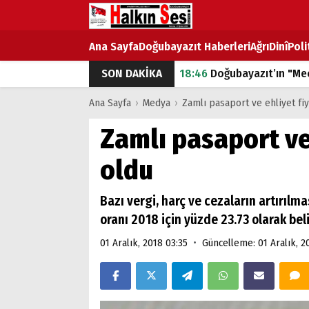
Ana Sayfa
Doğubayazıt Haberleri
Ağrı
Dinî
Poli
SON DAKİKA
18:46
Doğubayazıt’ın "Mec
07:53
Doğubayazıt’ta Ekme
Ana Sayfa
›
Medya
›
Zamlı pasaport ve ehliyet fiya
07:16
Doğubayazıt'ta çocuk
Zamlı pasaport ve 
07:00
DEVLET ve HÜKÜME
oldu
18:29
ÇARŞI CADDESİ YAZ 
Bazı vergi, harç ve cezaların artırıl
oranı 2018 için yüzde 23.73 olarak bel
•
01 Aralık, 2018 03:35
Güncelleme: 01 Aralık, 2