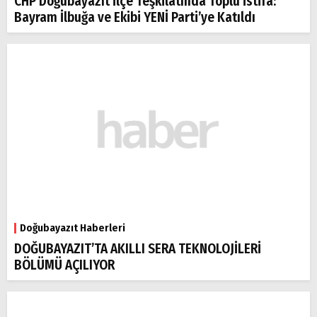
CHP Doğubayazıt İlçe Teşkilatında Toplu İstifa:
Bayram İlbuğa ve Ekibi YENİ Parti’ye Katıldı
Doğubayazıt Haberleri
DOĞUBAYAZIT’TA AKILLI SERA TEKNOLOJİLERİ
BÖLÜMÜ AÇILIYOR