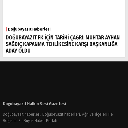
Doğubayazıt Haberleri
DOĞUBAYAZIT FK İÇİN TARİHİ ÇAĞRI: MUHTAR AYHAN
SAĞDIÇ KAPANMA TEHLİKESİNE KARŞI BAŞKANLIĞA
ADAY OLDU
Doğubayazıt Halkın Sesi Gazetesi
Doğubayazıt haberleri, Doğubeyazıt haberleri, Ağrı ve İlçeleri İle
Bölgenin En Büyük Haber Portalı...