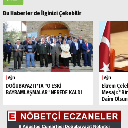
Bu Haberler de İlginizi Çekebilir
Arama
Popüler
Ağrı
Ağrı
Aramalar:
Ağrı
DOĞUBAYAZIT'TA "O ESKİ
Ekrem Çele
Doğubayazıt
BAYRAMLAŞMALAR" NEREDE KALDI
Mesajı: "Bi
Daim Olsun