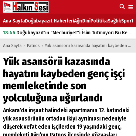
Ana Sayfa
Doğubayazıt Haberleri
Ağrı
Dinî
Politika
Sağlık
Spor
Ta
18:46
Doğubayazıt’ın "Mecburiyet"i İsim Tutmuyor: Bu Kez de Mem u Zîn Oldu!
07:53
Doğubayazıt’ta Ekmek Fiyatlarına Zam
Ana Sayfa
›
Patnos
›
Yük asansörü kazasında hayatını kaybeden genç işçi memleketinde son yolculuğuna uğurlandı
07:16
Doğubayazıt'ta çocukların sırtındaki ağır yük
Yük asansörü kazasında
07:00
DEVLET ve HÜKÜMET
hayatını kaybeden genç işçi
18:29
ÇARŞI CADDESİ YAZ BOZ TAHTASI
memleketinde son
yolculuğuna uğurlandı
Ankara’da inşaat halindeki apartmanın 12. katındaki
yük asansörünün ortadan ikiyi ayrılması nedeniyle
düşerek vefat eden işçilerden 19 yaşındaki genç,
memleketi Ağrı’nın Patnos ilçesinde gözyaşları