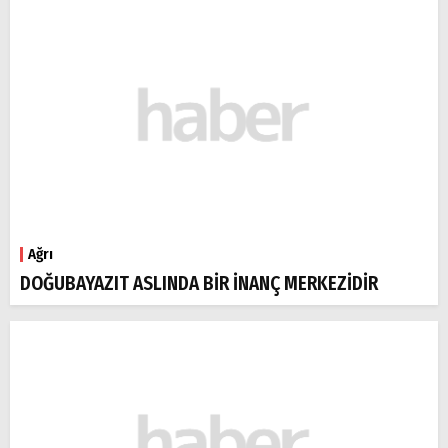
Ağrı
DOĞUBAYAZIT ASLINDA BİR İNANÇ MERKEZİDİR
Arama
Popüler
Aramalar:
Ağrı
Doğubayazıt