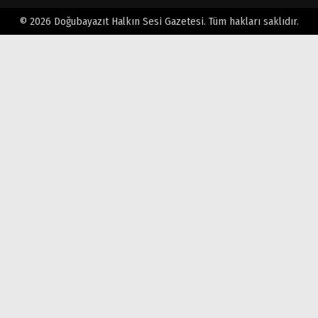
© 2026 Doğubayazıt Halkın Sesi Gazetesi. Tüm hakları saklıdır.