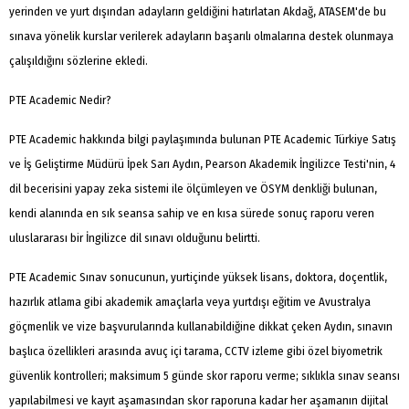
yerinden ve yurt dışından adayların geldiğini hatırlatan Akdağ, ATASEM'de bu
sınava yönelik kurslar verilerek adayların başarılı olmalarına destek olunmaya
çalışıldığını sözlerine ekledi.
PTE Academic Nedir?
PTE Academic hakkında bilgi paylaşımında bulunan PTE Academic Türkiye Satış
ve İş Geliştirme Müdürü İpek Sarı Aydın, Pearson Akademik İngilizce Testi'nin, 4
dil becerisini yapay zeka sistemi ile ölçümleyen ve ÖSYM denkliği bulunan,
kendi alanında en sık seansa sahip ve en kısa sürede sonuç raporu veren
uluslararası bir İngilizce dil sınavı olduğunu belirtti.
PTE Academic Sınav sonucunun, yurtiçinde yüksek lisans, doktora, doçentlik,
hazırlık atlama gibi akademik amaçlarla veya yurtdışı eğitim ve Avustralya
göçmenlik ve vize başvurularında kullanabildiğine dikkat çeken Aydın, sınavın
başlıca özellikleri arasında avuç içi tarama, CCTV izleme gibi özel biyometrik
güvenlik kontrolleri; maksimum 5 günde skor raporu verme; sıklıkla sınav seansı
yapılabilmesi ve kayıt aşamasından skor raporuna kadar her aşamanın dijital