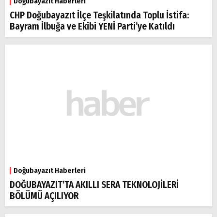
Doğubayazıt Haberleri
CHP Doğubayazıt İlçe Teşkilatında Toplu İstifa:
Bayram İlbuğa ve Ekibi YENİ Parti’ye Katıldı
Doğubayazıt Haberleri
DOĞUBAYAZIT’TA AKILLI SERA TEKNOLOJİLERİ
BÖLÜMÜ AÇILIYOR