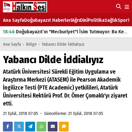
Ana Sayfa
Doğubayazıt Haberleri
Ağrı
Dinî
Politika
Sağlık
Spor
Ta
18:46
Doğubayazıt’ın "Mecburiyet"i İsim Tutmuyor: Bu Kez de Mem u Zîn Oldu!
07:53
Doğubayazıt’ta Ekmek Fiyatlarına Zam
Ana Sayfa
›
Bölge
›
Yabancı Dilde İddialıyız
07:16
Doğubayazıt'ta çocukların sırtındaki ağır yük
Yabancı Dilde İddialıyız
07:00
DEVLET ve HÜKÜMET
Atatürk Üniversitesi Sürekli Eğitim Uygulama ve
18:29
ÇARŞI CADDESİ YAZ BOZ TAHTASI
Araştırma Merkezi (ATASEM) ile Pearson Akademik
İngilizce Testi (PTE Academic) yetkilileri, Atatürk
Üniversitesi Rektörü Prof. Dr. Ömer Çomaklı'yı ziyaret
etti.
•
21 Eylül, 2018 07:05
Güncelleme: 21 Eylül, 2018 07:05