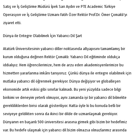
Satış ve İş Geliştirme Müdürü İpek Sarı Aydın ve PTE Academic Türkiye
Operasyon ve İş Geliştirme Uzmanı Fatih Özer Rektör Prof.Dr. Ömer Çomaklı'yı
ziyaret etti.
Dünya ile Entegre Olabilmek İçin Yabancı Dil Şart
Atatürk Üniversitesinin yabancı diller noktasında altyapısını tamamlamış bir
kurum olduğuna değinen Rektör Çomaklı: Yabancı Dil eğitiminde oldukça
iddialıyız. Hem öğrencilerimize, hem de arzu eden akademisyenlerimize bu
hizmetten yararlanma imkânı tanıyoruz. Çünkü dünya ile entegre olabilmek için
mutlaka yabancı dil öğrenmek gerekiyor. Dünya değişiyor ve globalleşen
ekonomide artık eskisi gibi sınırlar kalmadı. Bu yeni yüzyılda sadece bilgi
birikimi ve deneyim yeterli olmuyor, aynı zamanda iyi bir yabancı dil bilmekte
gerekliliklerden birisi olarak gösteriliyor. Hatta öyle ki bu konuda belli bir
seviyeye geldikten sonra da ikinci bir dilde de uzmanlaşmak gerekiyor.
Dünyanın en başarılı 500 üniversitesi arasına girmek gibi bizim bir hedefimiz
var. Bu hedefe ulaşmak için yabancı dil bizim olmazsa olmazlarımız arasında