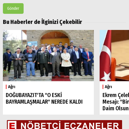
Gönder
Bu Haberler de İlginizi Çekebilir
Ağrı
Ağrı
DOĞUBAYAZIT'TA "O ESKİ
Ekrem Çele
BAYRAMLAŞMALAR" NEREDE KALDI
Mesajı: "Bi
Daim Olsun