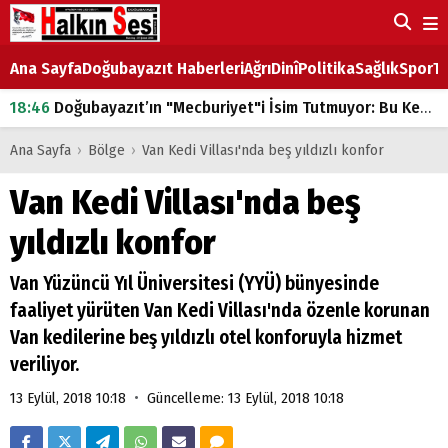
Ana Sayfa
Doğubayazıt Haberleri
Ağrı
Dinî
Politika
Sağlık
Spor
Ta
18:46
Doğubayazıt’ın "Mecburiyet"i İsim Tutmuyor: Bu Kez de Mem u Zîn Oldu!
07:53
Doğubayazıt’ta Ekmek Fiyatlarına Zam
Ana Sayfa
›
Bölge
›
Van Kedi Villası'nda beş yıldızlı konfor
07:16
Doğubayazıt'ta çocukların sırtındaki ağır yük
Van Kedi Villası'nda beş
07:00
DEVLET ve HÜKÜMET
yıldızlı konfor
18:29
ÇARŞI CADDESİ YAZ BOZ TAHTASI
Van Yüzüncü Yıl Üniversitesi (YYÜ) bünyesinde
faaliyet yürüten Van Kedi Villası'nda özenle korunan
Van kedilerine beş yıldızlı otel konforuyla hizmet
veriliyor.
•
13 Eylül, 2018 10:18
Güncelleme: 13 Eylül, 2018 10:18