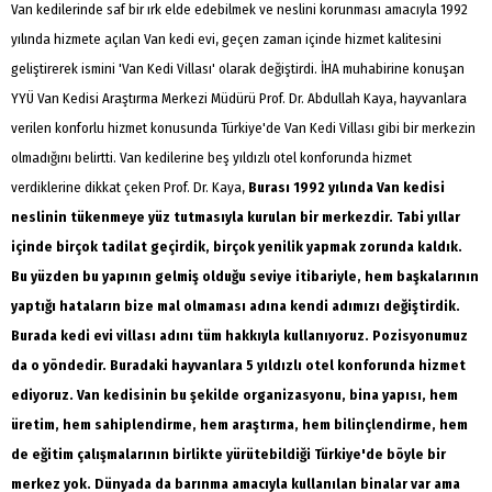
Van kedilerinde saf bir ırk elde edebilmek ve neslini korunması amacıyla 1992
yılında hizmete açılan Van kedi evi, geçen zaman içinde hizmet kalitesini
geliştirerek ismini 'Van Kedi Villası' olarak değiştirdi. İHA muhabirine konuşan
YYÜ Van Kedisi Araştırma Merkezi Müdürü Prof. Dr. Abdullah Kaya, hayvanlara
verilen konforlu hizmet konusunda Türkiye'de Van Kedi Villası gibi bir merkezin
olmadığını belirtti. Van kedilerine beş yıldızlı otel konforunda hizmet
verdiklerine dikkat çeken Prof. Dr. Kaya,
Burası 1992 yılında Van kedisi
neslinin tükenmeye yüz tutmasıyla kurulan bir merkezdir. Tabi yıllar
içinde birçok tadilat geçirdik, birçok yenilik yapmak zorunda kaldık.
Bu yüzden bu yapının gelmiş olduğu seviye itibariyle, hem başkalarının
yaptığı hataların bize mal olmaması adına kendi adımızı değiştirdik.
Burada kedi evi villası adını tüm hakkıyla kullanıyoruz. Pozisyonumuz
da o yöndedir. Buradaki hayvanlara 5 yıldızlı otel konforunda hizmet
ediyoruz. Van kedisinin bu şekilde organizasyonu, bina yapısı, hem
üretim, hem sahiplendirme, hem araştırma, hem bilinçlendirme, hem
de eğitim çalışmalarının birlikte yürütebildiği Türkiye'de böyle bir
merkez yok. Dünyada da barınma amacıyla kullanılan binalar var ama