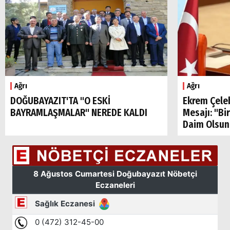
Ağrı
Doğubayazıt
Ağrı
Ağrı
DOĞUBAYAZIT'TA "O ESKİ
Ekrem Çele
BAYRAMLAŞMALAR" NEREDE KALDI
Mesajı: "Bi
Daim Olsun