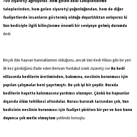
700 ziyaretçi ağırlıyoruz. Hem gelen kedi sahiplendirme
taleplerinden, hem gelen ziyaretçi yoğunluğundan, hem de diğer
faaliyetlerde insanların göstermiş olduğu duyarlılıktan anlıyoruz ki
Van kedisiyle ilgili bilinçlenme önemli bir seviyeye gelmiş durumda
dedi.
Birçok ilde hayvan barınaklarının olduğunu, ancak Van Kedi Villası gibi bir yeri
ilk kez gördüğünü ifade eden Berivan Yurdakul isimli ziyaretçi ise
Bu kedi
villasında kedilerin üretiminden, bakımına, neslinin korunması için
yapılan çalışmalar beni şaşırtmıştı. Bu çok iyi bir şeydir. Burada
kedilerin hayatta kalınmasına yardımcı olunuyor. Çünkü bu hayvanlar
dışarıda ölüm tehlikesi altındalar. Burası barınak tarzından çok, Van
kedisinin neslinin korunması için faaliyet yürüten bir yer ve ben bunu
duyunca çok mutlu olmuştum
şeklinde konuştu.