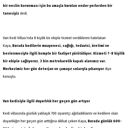
bir neslin korunması için bu amaçla kurulan ender yerlerden bir
tanesiyiz
dedi.
Van Kedi Villası'nda 8 kişilik bir ekiple hizmet verdiklerini hatırlatan
Kaya,
Burada kedilerin muayenesi, sağlığı, tedavisi, üretimi ve
beslenmesiyle ilgili komple bir faaliyet yürütülüyor. Hizmeti 7-8 kişilik
bir ekiple sağlıyoruz. 3 bin metrekarelik kapalı alanımız var.
Merkezimiz her gün deterjan ve çamaşır sularıyla yıkanıyor
diye
konuştu.
Van kedisiyle ilgili duyarlılık her geçen gün artıyor
Kedi villasında günlük yaklaşık 700 ziyaretçi ağırladıklarını ve kedilere olan
duyarlılığın her geçen gün arttığına dikkat çeken Kaya,
Burada günlük 600-