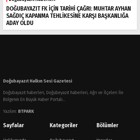
DOĞUBAYAZIT FK İÇİN TARİHİ ÇAĞRI: MUHTAR AYHAN
SAĞDIÇ KAPANMA TEHLİKESİNE KARŞI BAŞKANLIĞA
ADAY OLDU
Doğubayazıt Halkın Sesi Gazetesi
Doğubayazıt haberleri, Doğubeyazıt haberleri, Ağrı ve İlçeleri İle
Bölgenin En Büyük Haber Portalı...
Yazılım:
BTPARK
Sayfalar
Kategoriler
Bölümler