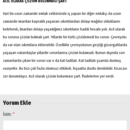
ACİL OLARAK ÇÖZÜM BULUNMASI ŞART
Van'da uzun zamandır emlak sektöründe iş yapan bir diğer emlakçı da uzun
zamandır imardan kaynaklı yaşanan sıkıntılardan dolayı mağdur olduklarını
belirterek, İmardan dolayı yaşadığımız sıkıntıların haddi hesabı yok. Acil olarak
bu soruna çözüm bulmak şart. Yıllardır bir türlü çözülemedi bu sorun. Çevreyolu
da var olan sıkıntılara eklenebilir. Özellikle çevreyolunun geçtiği güzergahlarda
yaşayan vatandaşlar yıllardır sorunlarına çözüm bulamadı. Bunun dışında son
zamanlarda çıkan bir sorun var o da kat tadilatı. Kat tadilatı şuanda durmuş
vaziyette. Bu bizi çok fazla olumsuz etkiledi. İnşaatta durdu denilebilir. Kısacası
zor durumdayız. Acil olarak çözüm bulunması şart. İfadelerine yer verdi.
Yorum Ekle
İsim:
*