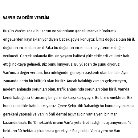
VAN'IMIZA DEĞER VERELİM
Bugün Van'ımızdaki bu sorun ve sıkıntıların geneli imar ve bürokratik
engellerden kaynaklanıyor diyen Özdek şöyle konuştu: İlimiz doğuda olan bir il,
doğunun incisi olan bir il. Faka bu doğunun incisi olan ile yeterince değer
verilmedi. Gerçek anlamda ilimizin yaşamı kalitesi yükseltilmedi ve ilimiz hak
ettiği noktaya gelmedi. Biz bunu kınıyoruz. Bu yüzden de şunu diyoruz.
Van'ımıza değer verelim. İnci niteliğinde, güneşin başkenti olan bir ildir. Aynı
zamanda derin bir kültürü olan bir iliz. Ancak bakıldığı zaman gelişemeyen,
modern anlamda sorunları olan, trafik anlamında sorunları olan bir il. Van'da
kendi kabuğunu kıramamış bir şehir ile karşı karşıyayız. Bu bizi üzmektedir. Biz
bunu kesinlikle kabul etmiyoruz. Çevre Şehircilik Bakanlığı bu konuda yapılması
gerekeni yapmalı ve Van'ın önü derhal açılmalıdır. Van'a yeni bir imar
kazandırılmalı. Bu 15 hektarlık imarın Van'a yeterli olmadığını düşünüyorum. 15
hektarın 30 hektara çıkarılması gerekiyor. Bu şekilde Van'a yeni bir Van