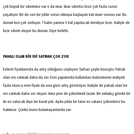
Popüler
çok büyük bir sıkıntımız var o da imar. İmar sıkıntısı bize çok fazla sorun
Aramalar:
yaşatıyor. Bir de son bir yıldır sorun olmaya başlayan kat imarı sorunu var. Bu
Ağrı
durum bizi çok zorluyor. 7 katın yanına 5 kat yapılacak deniliyor bize. Haliyle de
Doğubayazıt
bize sıkıntı oluyor bu durum. Diye belirtti.
PAHALI OLAN BİR EVİ SATMAK ÇOK ZOR
Evlerin fiyatlarında da artış olduğunu söyleyen Tarhan şöyle konuştu: Pahalı
olan evi satmak daha da zor. Evin yapımında kullanılan malzemenin maliyeti
fazla olunca evin fiyatı da ona göre artış gösteriyor. Haliyle de pahalı olan bir
evi satmak daha zor oluyor. Ama yine de şükretmek lazım. Bir emlakçı günde bir
iki ev satacak diye bir kural yok. Ayda yılda bir tane ev satarız şükrederiz bu
halimize. Çünkü bunu bulamayanlarda var.