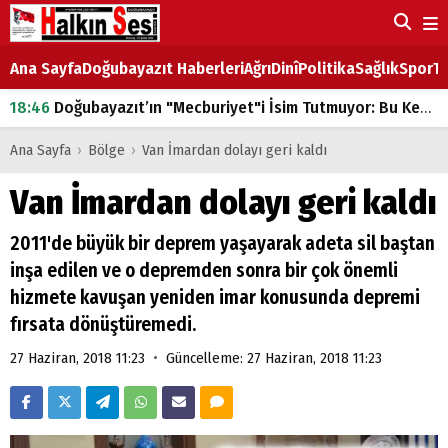
Ana Sayfa
Doğubayazıt Haberleri
Ağrı
Dinî
Politika
Sağlık
Spor
Ta
18:46
Doğubayazıt’ın "Mecburiyet"i İsim Tutmuyor: Bu Kez de Mem u Zîn Oldu!
07:53
Doğubayazıt’ta Ekmek Fiyatlarına Zam
Ana Sayfa
›
Bölge
›
Van İmardan dolayı geri kaldı
07:16
Doğubayazıt'ta çocukların sırtındaki ağır yük
Van İmardan dolayı geri kaldı
07:00
DEVLET ve HÜKÜMET
2011'de büyük bir deprem yaşayarak adeta sil baştan
18:29
ÇARŞI CADDESİ YAZ BOZ TAHTASI
inşa edilen ve o depremden sonra bir çok önemli
hizmete kavuşan yeniden imar konusunda depremi
fırsata dönüştüremedi.
•
27 Haziran, 2018 11:23
Güncelleme: 27 Haziran, 2018 11:23