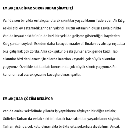
EMLAKÇILAR İMAR SORUNUNDAN ŞİKAYETÇİ
Van'da son bir yılda emlakçılar olarak sıkıntılar yaşadıklarını ifade eden Ali Kılıç,
eskisi gibi ev satamadıklarından yakındı. Huzur ortamının oluşmasıyla birlikte
Van'da inşaat sektörünün de hızlı bir şekilde gelişme gösterdiğini kaydeden
Kılıç şunları söyledi: Eskiden daha kötüydü maalesef. Bırakın ev almayı inşaatta
bile çalışmak çok zordu. Ama çok şükür o eski günler artık geride kaldı. Tabi
sıkıntılar bitti denilemez. Şimdilerde imardan kaynaklı çok büyük sıkıntılar
yaşıyoruz. Özellikle kat tadilatı konusunda çok büyük sıkıntı yaşıyoruz. Bu
konunun acil olarak çözüme kavuşturulması şarttır.
EMLAKÇILAR ÇÖZÜM BEKLİYOR
Van'da emlak sektöründe yıllardır iş yaptıklarını söyleyen bir diğer emlakçı
Gültekin Tarhan da emlak sektörü olarak bazı sıkıntılar yaşadıklarını söyledi.
Arama
Tarhan, Aslında çok kötü olmamakla birlikte orta şekerliyiz diyebilirim. Ancak