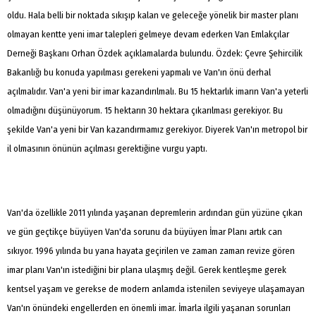
oldu. Hala belli bir noktada sıkışıp kalan ve geleceğe yönelik bir master planı
olmayan kentte yeni imar talepleri gelmeye devam ederken Van Emlakçılar
Derneği Başkanı Orhan Özdek açıklamalarda bulundu. Özdek: Çevre Şehircilik
Bakanlığı bu konuda yapılması gerekeni yapmalı ve Van'ın önü derhal
açılmalıdır. Van'a yeni bir imar kazandırılmalı. Bu 15 hektarlık imarın Van'a yeterli
olmadığını düşünüyorum. 15 hektarın 30 hektara çıkarılması gerekiyor. Bu
şekilde Van'a yeni bir Van kazandırmamız gerekiyor. Diyerek Van'ın metropol bir
il olmasının önünün açılması gerektiğine vurgu yaptı.
Van'da özellikle 2011 yılında yaşanan depremlerin ardından gün yüzüne çıkan
ve gün geçtikçe büyüyen Van'da sorunu da büyüyen İmar Planı artık can
sıkıyor. 1996 yılında bu yana hayata geçirilen ve zaman zaman revize gören
imar planı Van'ın istediğini bir plana ulaşmış değil. Gerek kentleşme gerek
kentsel yaşam ve gerekse de modern anlamda istenilen seviyeye ulaşamayan
Van'ın önündeki engellerden en önemli imar. İmarla ilgili yaşanan sorunları