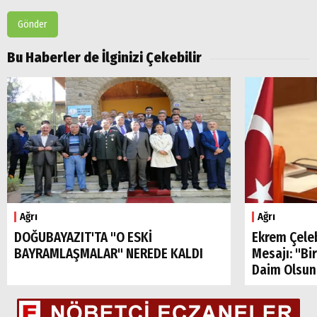
Gönder
Bu Haberler de İlginizi Çekebilir
Ağrı
Ağrı
DOĞUBAYAZIT'TA "O ESKİ
Ekrem Çele
BAYRAMLAŞMALAR" NEREDE KALDI
Mesajı: "Bi
Daim Olsun