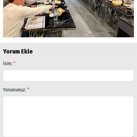
Yorum Ekle
Arama
İsim:
*
Popüler
Aramalar:
Ağrı
Doğubayazıt
Yorumunuz:
*