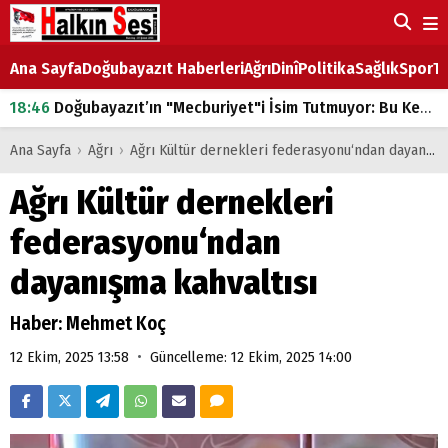
Ana Sayfa
Doğubayazıt Haberleri
Ağrı
Dinî
Politika
Sağlık
Spor
Ta
18:46
Doğubayazıt’ın "Mecburiyet"i İsim Tutmuyor: Bu Kez de Mem u Zîn Oldu!
07:53
Doğubayazıt’ta Ekmek Fiyatlarına Zam
Ana Sayfa
›
Ağrı
›
Ağrı Kültür dernekleri federasyonu‘ndan dayanışma kahvaltısı
07:16
Doğubayazıt'ta çocukların sırtındaki ağır yük
Ağrı Kültür dernekleri
07:00
DEVLET ve HÜKÜMET
federasyonu‘ndan
18:29
ÇARŞI CADDESİ YAZ BOZ TAHTASI
dayanışma kahvaltısı
Haber: Mehmet Koç
•
12 Ekim, 2025 13:58
Güncelleme: 12 Ekim, 2025 14:00