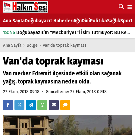
Ana Sayfa
Doğubayazıt Haberleri
Ağrı
Dinî
Politika
Sağlık
Spor
Ta
18:46
Doğubayazıt’ın "Mecburiyet"i İsim Tutmuyor: Bu Kez de Mem u Zîn Oldu!
07:53
Doğubayazıt’ta Ekmek Fiyatlarına Zam
Ana Sayfa
›
Bölge
›
Van'da toprak kayması
07:16
Doğubayazıt'ta çocukların sırtındaki ağır yük
Van'da toprak kayması
07:00
DEVLET ve HÜKÜMET
Van merkez Edremit ilçesinde etkili olan sağanak
18:29
ÇARŞI CADDESİ YAZ BOZ TAHTASI
yağış, toprak kaymasına neden oldu.
•
27 Ekim, 2018 09:18
Güncelleme: 27 Ekim, 2018 09:18