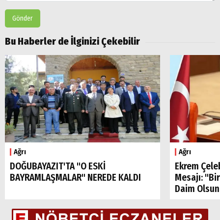
Gönder
Bu Haberler de İlginizi Çekebilir
Ağrı
Ağrı
DOĞUBAYAZIT'TA "O ESKİ
Ekrem Çele
BAYRAMLAŞMALAR" NEREDE KALDI
Mesajı: "Bi
Daim Olsun