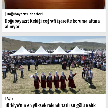
Doğubayazıt Haberleri
Doğubayazıt Kekiği coğrafi işaretle koruma altına
alınıyor
Ağrı
Türkiye’nin en yüksek rakımlı tatlı su gölü Balık