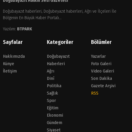
Doğubayazıt Halkın Sesi Gazetesi
Doğubayazıt haberleri, Doğubeyazıt haberleri, Ağrı ve İlçeleri İle
Bölgenin En Büyük Haber Portalı...
Yazılım:
BTPARK
Sayfalar
Kategoriler
Bölümler
Hakkımızda
Doğubayazıt
Yazarlar
Künye
Haberleri
Foto Galeri
İletişim
Ağrı
Video Galeri
Dinî
Son Dakika
Politika
Gazete Arşivi
Sağlık
RSS
Spor
Eğitim
Ekonomi
Gündem
Siyaset