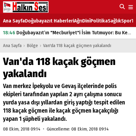
Ana Sayfa
Doğubayazıt Haberleri
Ağrı
Dinî
Politika
Sağlık
Spor
Ta
18:46
Doğubayazıt’ın "Mecburiyet"i İsim Tutmuyor: Bu Kez de Mem u Zîn Oldu!
07:53
Doğubayazıt’ta Ekmek Fiyatlarına Zam
Ana Sayfa
›
Bölge
›
Van'da 118 kaçak göçmen yakalandı
07:16
Doğubayazıt'ta çocukların sırtındaki ağır yük
Van'da 118 kaçak göçmen
07:00
DEVLET ve HÜKÜMET
yakalandı
18:29
ÇARŞI CADDESİ YAZ BOZ TAHTASI
Van merkez İpekyolu ve Gevaş ilçelerinde polis
ekipleri tarafından yapılan 2 ayrı çalışma sonucu
yurda yasa dışı yıllardan giriş yaptığı tespit edilen
118 kaçak göçmen ile kaçak göçmen kaçakçılığı
yapan 1 şüpheli yakalandı.
•
08 Ekim, 2018 09:14
Güncelleme: 08 Ekim, 2018 09:14