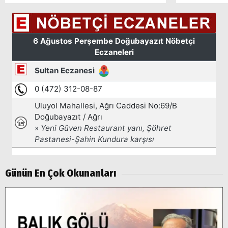
Arama
Popüler
Günün En Çok Okunanları
Aramalar:
Ağrı
Doğubayazıt