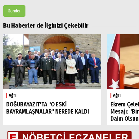
Gönder
Bu Haberler de İlginizi Çekebilir
Ağrı
Ağrı
DOĞUBAYAZIT'TA "O ESKİ
Ekrem Çele
BAYRAMLAŞMALAR" NEREDE KALDI
Mesajı: "Bi
Daim Olsun