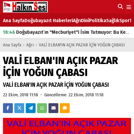
Ana Sayfa
Doğubayazıt Haberleri
Ağrı
Dinî
Politika
Sağlık
Spor
Ta
18:46
Doğubayazıt’ın "Mecburiyet"i İsim Tutmuyor: Bu Kez de Mem u Zîn Oldu!
07:53
Doğubayazıt’ta Ekmek Fiyatlarına Zam
Ana Sayfa
›
Ağrı
›
VALİ ELBAN'IN AÇIK PAZAR İÇİN YOĞUN ÇABASI
07:16
Doğubayazıt'ta çocukların sırtındaki ağır yük
VALİ ELBAN'IN AÇIK PAZAR
07:00
DEVLET ve HÜKÜMET
İÇİN YOĞUN ÇABASI
18:29
ÇARŞI CADDESİ YAZ BOZ TAHTASI
VALİ ELBAN'IN AÇIK PAZAR İÇİN YOĞUN ÇABASI
•
22 Ekim, 2018 11:18
Güncelleme: 22 Ekim, 2018 11:18