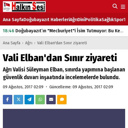
Ana Sayfa
Doğubayazıt Haberleri
Ağrı
Dinî
Politika
Sağlık
Spor
Ta
18:46
Doğubayazıt’ın "Mecburiyet"i İsim Tutmuyor: Bu Kez de Mem u Zîn Oldu!
07:53
Doğubayazıt’ta Ekmek Fiyatlarına Zam
Ana Sayfa
›
Ağrı
›
Vali Elban'dan Sınır ziyareti
07:16
Doğubayazıt'ta çocukların sırtındaki ağır yük
Vali Elban'dan Sınır ziyareti
07:00
DEVLET ve HÜKÜMET
Ağrı Valisi Süleyman Elban, sınırda yapımına başlanan
18:29
ÇARŞI CADDESİ YAZ BOZ TAHTASI
güvenlik duvarı inşaatında incelemelerde bulundu.
•
09 Ağustos, 2017 02:09
Güncelleme: 09 Ağustos, 2017 02:09