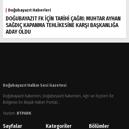
Doğubayazıt Haberleri
DOĞUBAYAZIT FK İÇİN TARİHİ ÇAĞRI: MUHTAR AYHAN
SAĞDIÇ KAPANMA TEHLİKESİNE KARŞI BAŞKANLIĞA
ADAY OLDU
Doğubayazıt Halkın Sesi Gazetesi
Doğubayazıt haberleri, Doğubeyazıt haberleri, Ağrı ve İlçeleri İle
Bölgenin En Büyük Haber Portalı...
Yazılım:
BTPARK
Sayfalar
Kategoriler
Bölümler