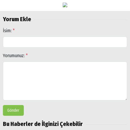
Yorum Ekle
İsim:
*
Yorumunuz:
*
Gönder
Bu Haberler de İlginizi Çekebilir