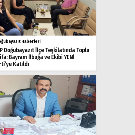
ğubayazıt Haberleri
P Doğubayazıt İlçe Teşkilatında Toplu
tifa: Bayram İlbuğa ve Ekibi YENİ
ti’ye Katıldı