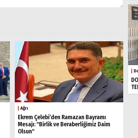
Do
DO
TE
Ağrı
Ekrem Çelebi’den Ramazan Bayramı
Mesajı: "Birlik ve Beraberliğimiz Daim
Olsun"