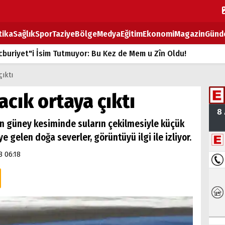
tika
Sağlık
Spor
Taziye
Bölge
Medya
Eğitim
Ekonomi
Magazin
Günd
buriyet"i İsim Tutmuyor: Bu Kez de Mem u Zîn Oldu!
k Fiyatlarına Zam
çıktı
ların sırtındaki ağır yük
acık ortaya çıktı
T
kan güney kesiminde suların çekilmesiyle küçük
BOZ TAHTASI
e gelen doğa severler, görüntüyü ilgi ile izliyor.
8 06:18