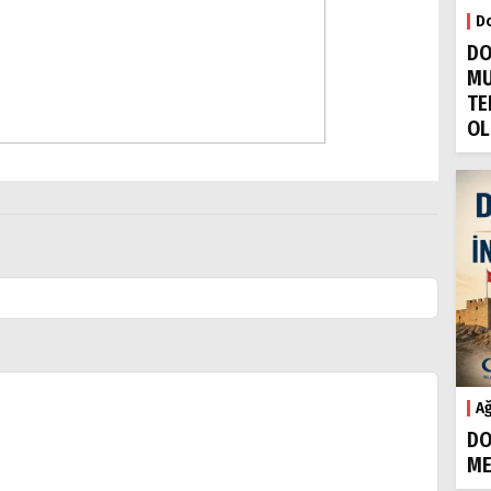
Do
DO
MU
TE
OL
Ağ
DO
ME