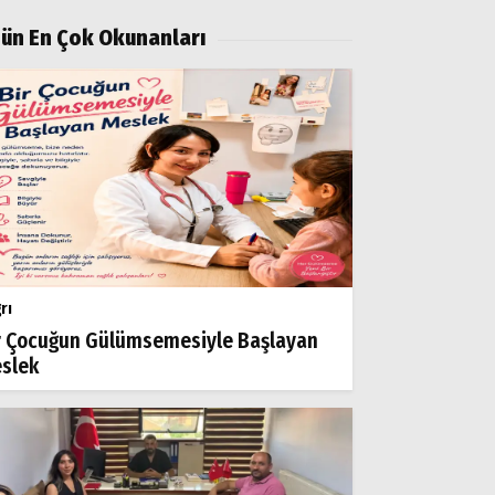
ün En Çok Okunanları
rı
r Çocuğun Gülümsemesiyle Başlayan
slek