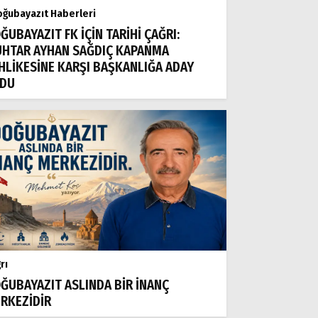
ğubayazıt Haberleri
ĞUBAYAZIT FK İÇİN TARİHİ ÇAĞRI:
HTAR AYHAN SAĞDIÇ KAPANMA
HLİKESİNE KARŞI BAŞKANLIĞA ADAY
DU
rı
ĞUBAYAZIT ASLINDA BİR İNANÇ
RKEZİDİR