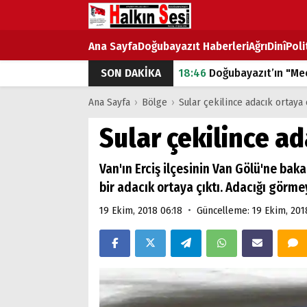
Ana Sayfa
Doğubayazıt Haberleri
Ağrı
Dinî
Poli
SON DAKİKA
18:46
Doğubayazıt’ın "Mec
07:53
Doğubayazıt’ta Ekme
Ana Sayfa
›
Bölge
›
Sular çekilince adacık ortaya 
07:16
Doğubayazıt'ta çocuk
Sular çekilince ad
07:00
DEVLET ve HÜKÜME
Van'ın Erciş ilçesinin Van Gölü'ne ba
18:29
ÇARŞI CADDESİ YAZ 
bir adacık ortaya çıktı. Adacığı görmey
•
19 Ekim, 2018 06:18
Güncelleme: 19 Ekim, 201