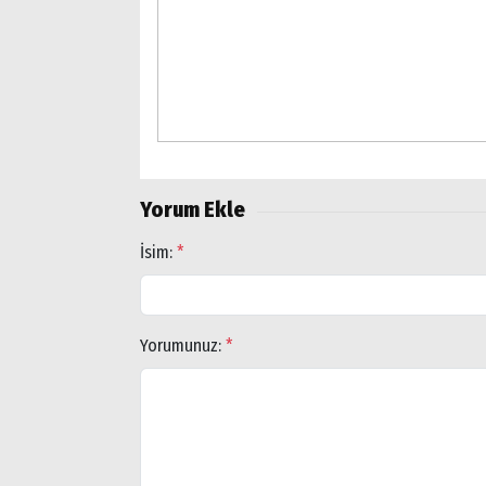
Arama
Popüler
Aramalar:
Ağrı
Doğubayazıt
Yorum Ekle
İsim:
*
Yorumunuz:
*