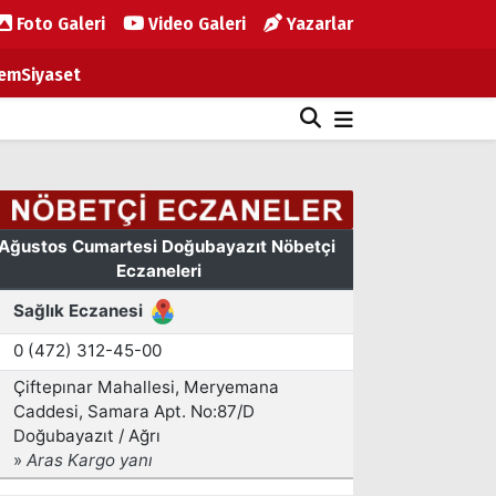
Foto Galeri
Video Galeri
Yazarlar
em
Siyaset