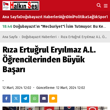
Ana Sayfa
Doğubayazıt Haberleri
Ağrı
Dinî
Politika
Sağlık
Spor
Ta
18:46
Doğubayazıt’ın "Mecburiyet"i İsim Tutmuyor: Bu Kez de Mem u Zîn Oldu!
07:53
Doğubayazıt’ta Ekmek Fiyatlarına Zam
Ana Sayfa
›
Doğubayazıt Haberleri
›
Rıza Ertuğrul Eryılmaz A.L. Öğrencilerinden Büyük Başarı
07:16
Doğubayazıt'ta çocukların sırtındaki ağır yük
Rıza Ertuğrul Eryılmaz A.L.
07:00
DEVLET ve HÜKÜMET
Öğrencilerinden Büyük
18:29
ÇARŞI CADDESİ YAZ BOZ TAHTASI
Başarı
.
•
12 Mart, 2024 12:02
Güncelleme: 12 Mart, 2024 12:02