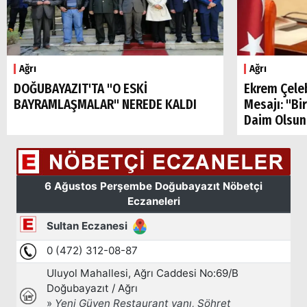
Ağrı
Ağrı
DOĞUBAYAZIT'TA "O ESKİ
Ekrem Çele
BAYRAMLAŞMALAR" NEREDE KALDI
Mesajı: "Bi
Daim Olsun
Arama
Popüler
Aramalar: