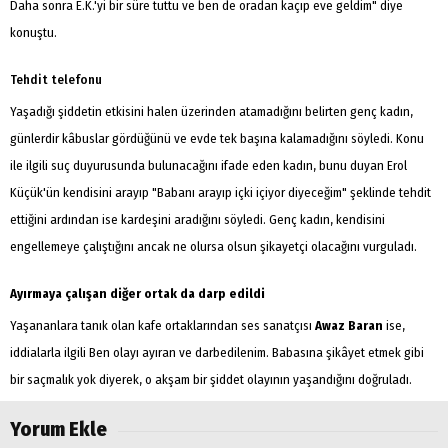
Daha sonra E.K.'yi bir süre tuttu ve ben de oradan kaçıp eve geldim" diye
konuştu.
Tehdit telefonu
Yaşadığı şiddetin etkisini halen üzerinden atamadığını belirten genç kadın,
günlerdir kâbuslar gördüğünü ve evde tek başına kalamadığını söyledi. Konu
ile ilgili suç duyurusunda bulunacağını ifade eden kadın, bunu duyan Erol
Küçük'ün kendisini arayıp "Babanı arayıp içki içiyor diyeceğim" şeklinde tehdit
ettiğini ardından ise kardeşini aradığını söyledi. Genç kadın, kendisini
engellemeye çalıştığını ancak ne olursa olsun şikayetçi olacağını vurguladı.
Ayırmaya çalışan diğer ortak da darp edildi
Yaşananlara tanık olan kafe ortaklarından ses sanatçısı
Awaz Baran
ise,
iddialarla ilgili Ben olayı ayıran ve darbedilenim. Babasına şikâyet etmek gibi
bir saçmalık yok diyerek, o akşam bir şiddet olayının yaşandığını doğruladı.
Yorum Ekle