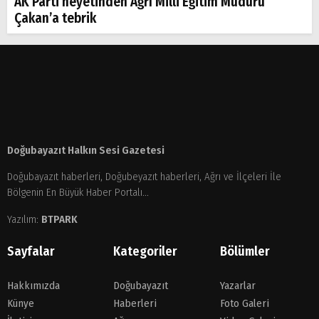
AK Parti heyetinden Ağrı Milli Eğitim Müdürü
Çakan’a tebrik
Doğubayazıt Halkın Sesi Gazetesi
Doğubayazıt haberleri, Doğubeyazıt haberleri, Ağrı ve İlçeleri İle
Bölgenin En Büyük Haber Portalı...
Yazılım:
BTPARK
Sayfalar
Kategoriler
Bölümler
Hakkımızda
Doğubayazıt
Yazarlar
Künye
Haberleri
Foto Galeri