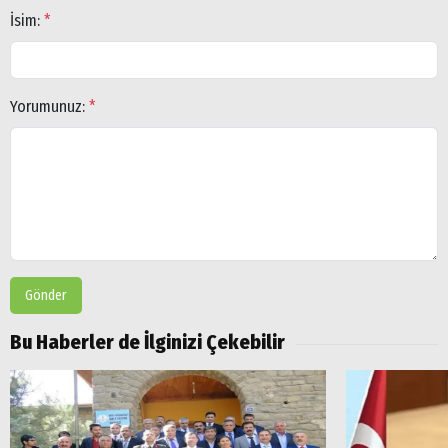
İsim:
*
Yorumunuz:
*
Gönder
Bu Haberler de İlginizi Çekebilir