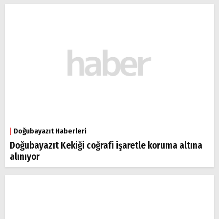
Arama
Popüler
Aramalar:
Ağrı
Doğubayazıt
Doğubayazıt Haberleri
Doğubayazıt Kekiği coğrafi işaretle koruma altına
alınıyor