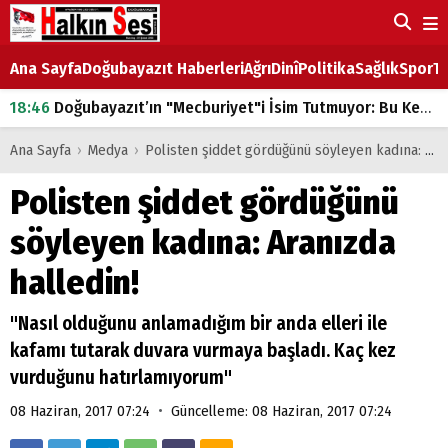
Ana Sayfa
Doğubayazıt Haberleri
Ağrı
Dinî
Politika
Sağlık
Spor
Ta
18:46
Doğubayazıt’ın "Mecburiyet"i İsim Tutmuyor: Bu Kez de Mem u Zîn Oldu!
07:53
Doğubayazıt’ta Ekmek Fiyatlarına Zam
Ana Sayfa
›
Medya
›
Polisten şiddet gördüğünü söyleyen kadına: Aranızda halledin!
07:16
Doğubayazıt'ta çocukların sırtındaki ağır yük
Polisten şiddet gördüğünü
07:00
DEVLET ve HÜKÜMET
söyleyen kadına: Aranızda
18:29
ÇARŞI CADDESİ YAZ BOZ TAHTASI
halledin!
"Nasıl olduğunu anlamadığım bir anda elleri ile
kafamı tutarak duvara vurmaya başladı. Kaç kez
vurduğunu hatırlamıyorum"
•
08 Haziran, 2017 07:24
Güncelleme: 08 Haziran, 2017 07:24