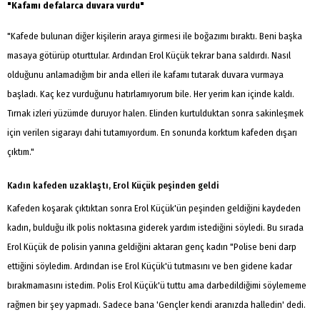
"Kafamı defalarca duvara vurdu"
"Kafede bulunan diğer kişilerin araya girmesi ile boğazımı bıraktı. Beni başka
masaya götürüp oturttular. Ardından Erol Küçük tekrar bana saldırdı. Nasıl
olduğunu anlamadığım bir anda elleri ile kafamı tutarak duvara vurmaya
başladı. Kaç kez vurduğunu hatırlamıyorum bile. Her yerim kan içinde kaldı.
Tırnak izleri yüzümde duruyor halen. Elinden kurtulduktan sonra sakinleşmek
için verilen sigarayı dahi tutamıyordum. En sonunda korktum kafeden dışarı
çıktım."
Kadın kafeden uzaklaştı, Erol Küçük peşinden geldi
Kafeden koşarak çıktıktan sonra Erol Küçük'ün peşinden geldiğini kaydeden
kadın, bulduğu ilk polis noktasına giderek yardım istediğini söyledi. Bu sırada
Erol Küçük de polisin yanına geldiğini aktaran genç kadın "Polise beni darp
ettiğini söyledim. Ardından ise Erol Küçük'ü tutmasını ve ben gidene kadar
bırakmamasını istedim. Polis Erol Küçük'ü tuttu ama darbedildiğimi söylememe
rağmen bir şey yapmadı. Sadece bana 'Gençler kendi aranızda halledin' dedi.