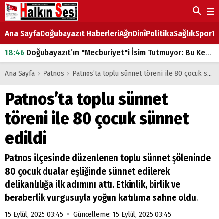
Ana Sayfa
Doğubayazıt Haberleri
Ağrı
Dinî
Politika
Sağlık
Spor
Ta
18:46
Doğubayazıt’ın "Mecburiyet"i İsim Tutmuyor: Bu Kez de Mem u Zîn Oldu!
07:53
Doğubayazıt’ta Ekmek Fiyatlarına Zam
Ana Sayfa
›
Patnos
›
Patnos’ta toplu sünnet töreni ile 80 çocuk sünnet edildi
07:16
Doğubayazıt'ta çocukların sırtındaki ağır yük
Patnos’ta toplu sünnet
07:00
DEVLET ve HÜKÜMET
töreni ile 80 çocuk sünnet
18:29
ÇARŞI CADDESİ YAZ BOZ TAHTASI
edildi
Patnos ilçesinde düzenlenen toplu sünnet şöleninde
80 çocuk dualar eşliğinde sünnet edilerek
delikanlılığa ilk adımını attı. Etkinlik, birlik ve
beraberlik vurgusuyla yoğun katılıma sahne oldu.
•
15 Eylül, 2025 03:45
Güncelleme: 15 Eylül, 2025 03:45