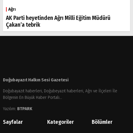
Ağrı
AK Parti heyetinden Ağrı Milli Eğitim Müdürü
Çakan’a tebrik
Doğubayazıt Halkın Sesi Gazetesi
Doğubayazıt haberleri, Doğubeyazıt haberleri, Ağrı ve İlçeleri İle
Bölgenin En Büyük Haber Portalı...
Yazılım:
BTPARK
Sayfalar
Kategoriler
Bölümler