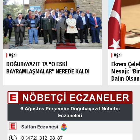
Arama
Ağrı
Ağrı
DOĞUBAYAZIT'TA "O ESKİ
Ekrem Çele
Popüler
BAYRAMLAŞMALAR" NEREDE KALDI
Mesajı: "Bi
Aramalar:
Daim Olsun
Ağrı
Doğubayazıt