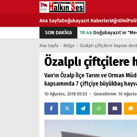
Ana Sayfa
Doğubayazıt Haberleri
Ağrı
Dinî
Poli
SON DAKİKA
18:46
Doğubayazıt’ın "Mec
07:53
Doğubayazıt’ta Ekme
Ana Sayfa
›
Bölge
›
Özalplı çiftçilere hayvan des
07:16
Doğubayazıt'ta çocuk
Özalplı çiftçilere
07:00
DEVLET ve HÜKÜME
Van'ın Özalp İlçe Tarım ve Orman Müdü
18:29
ÇARŞI CADDESİ YAZ 
kapsamında 7 çiftçiye büyükbaş hayva
•
10 Ağustos, 2018 05:03
Güncelleme: 10 Ağusto