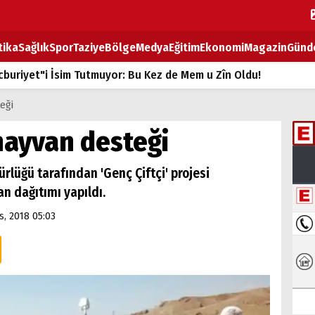
tika
Sağlık
Spor
Taziye
Bölge
Medya
Eğitim
Ekonomi
Magazin
Günd
buriyet"i İsim Tutmuyor: Bu Kez de Mem u Zîn Oldu!
k Fiyatlarına Zam
teği
ların sırtındaki ağır yük
 hayvan desteği
T
rlüğü tarafından 'Genç Çiftçi' projesi
BOZ TAHTASI
n dağıtımı yapıldı.
s, 2018 05:03