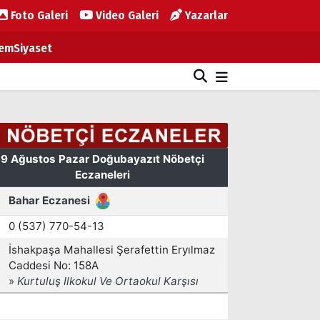
Foto Galeri
Video Galeri
Yazarlar
em
Siyaset