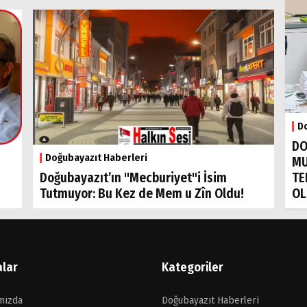
Do
DO
Doğubayazıt Haberleri
MU
TE
Doğubayazıt’ın "Mecburiyet"i İsim
OL
Tutmuyor: Bu Kez de Mem u Zîn Oldu!
alar
Kategoriler
mızda
Doğubayazıt Haberleri