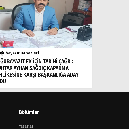
ğubayazıt Haberleri
ĞUBAYAZIT FK İÇİN TARİHİ ÇAĞRI:
HTAR AYHAN SAĞDIÇ KAPANMA
HLİKESİNE KARŞI BAŞKANLIĞA ADAY
DU
Bölümler
Yazarlar