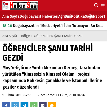
Ana Sayfa
Doğubayazıt Haberleri
Ağrı
Dinî
Politika
Sağlık
Spor
Ta
18:46
Doğubayazıt’ın "Mecburiyet"i İsim Tutmuyor: Bu Kez de Mem u Zîn Oldu!
07:53
Doğubayazıt’ta Ekmek Fiyatlarına Zam
Ana Sayfa
›
Bölge
›
ÖĞRENCİLER ŞANLI TARİHİ GEZDİ
07:16
Doğubayazıt'ta çocukların sırtındaki ağır yük
ÖĞRENCİLER ŞANLI TARİHİ
07:00
DEVLET ve HÜKÜMET
GEZDİ
18:29
ÇARŞI CADDESİ YAZ BOZ TAHTASI
Muş Yetiştirme Yurdu Mezunları Derneği tarafından
yürütülen "Kimsesizin Kimsesi Olalım" projesi
kapsamında Balıkesir, Çanakkale ve İstanbul illerine
geziler düzenlendi
•
13 Ekim, 2018 04:56
Güncelleme: 13 Ekim, 2018 04:56