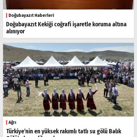
Doğubayazıt Haberleri
Doğubayazıt Kekiği coğrafi işaretle koruma altına
alınıyor
Ağrı
Türkiye’nin en yüksek rakımlı tatlı su gölü Balık