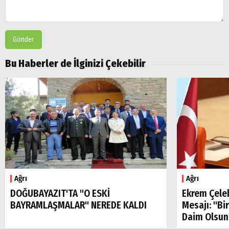
Gönder
Bu Haberler de İlginizi Çekebilir
Ağrı
Ağrı
DOĞUBAYAZIT'TA "O ESKİ
Ekrem Çele
BAYRAMLAŞMALAR" NEREDE KALDI
Mesajı: "Bi
Daim Olsun