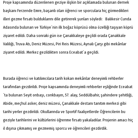
Proje kapsamında düzenlenen geziye ilişkin bir açıklamada bulunan dernek
başkanı Ferzende Emre, başarılı olan öğrenci ve sporculara hiç görmedikleri
illeri gezme fırsatı bulduklarını dile getirerek şunları söyledi: Balıkesir Cunda
Adasında bulunan ve Türkiye´nin ilk boğaz köprüsü olma özelliği taşıyan köprü
ziyaret edildi. Daha sonraki gün ise Çanakkaleye geçildi orada Çanakkale
Valiliği, Truva Atı, Deniz Müzesi, Piri Reis Müzesi, Aynalı Çarşı gibi mekânlar
ziyaret edildi. Merkez gezildikten sonra Eceabat´a geçildi.
Burada öğrenci ve katılımcılara tarih kokan mekânlar deneyimli rehberler
tarafından gezdirildi. Proje kapsamında deneyimli rehberler eşliğinde Eceabat
´ta bulunan Seyit onbaşı, conkbayırı, 57. alay, Seddülbahir, şahindere şehitliği,
Abide, meçhul asker, deniz müzesi, Çanakkale destanı tanıtım merkezi gibi
tarihi yerler gezdirildi. Okullarında ve Sportif Faaliyetlerde Öğrencilerin bu
geziyle tarihlerini ve kültürlerini öğrenme fırsatı yakaladılar. Projenin amacı hiç
il dışına çıkmamış ve gezmemiş sporcu ve öğrencileri gezdirdik.