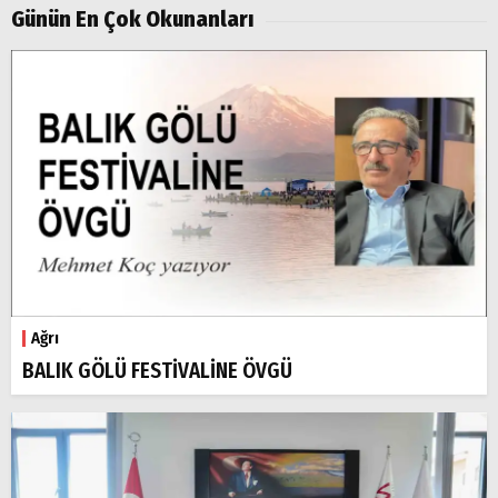
Doğubayazıt
Günün En Çok Okunanları
Ağrı
BALIK GÖLÜ FESTİVALİNE ÖVGÜ