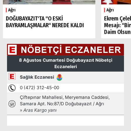
Ağrı
Ağrı
DOĞUBAYAZIT'TA "O ESKİ
Ekrem Çele
BAYRAMLAŞMALAR" NEREDE KALDI
Mesajı: "Bi
Daim Olsun
Arama
Popüler
Aramalar:
Ağrı