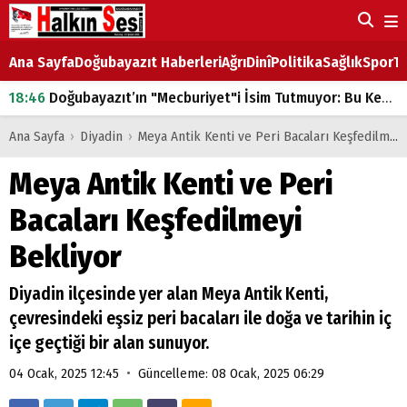
Ana Sayfa
Doğubayazıt Haberleri
Ağrı
Dinî
Politika
Sağlık
Spor
Ta
18:46
Doğubayazıt’ın "Mecburiyet"i İsim Tutmuyor: Bu Kez de Mem u Zîn Oldu!
07:53
Doğubayazıt’ta Ekmek Fiyatlarına Zam
Ana Sayfa
›
Diyadin
›
Meya Antik Kenti ve Peri Bacaları Keşfedilmeyi Bekliyor
07:16
Doğubayazıt'ta çocukların sırtındaki ağır yük
Meya Antik Kenti ve Peri
07:00
DEVLET ve HÜKÜMET
Bacaları Keşfedilmeyi
18:29
ÇARŞI CADDESİ YAZ BOZ TAHTASI
Bekliyor
Diyadin ilçesinde yer alan Meya Antik Kenti,
çevresindeki eşsiz peri bacaları ile doğa ve tarihin iç
içe geçtiği bir alan sunuyor.
•
04 Ocak, 2025 12:45
Güncelleme: 08 Ocak, 2025 06:29