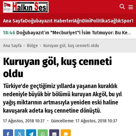
Ana Sayfa
Doğubayazıt Haberleri
Ağrı
Dinî
Politika
Sağlık
Spor
Ta
18:46
Doğubayazıt’ın "Mecburiyet"i İsim Tutmuyor: Bu Kez de Mem u Zîn Oldu!
07:53
Doğubayazıt’ta Ekmek Fiyatlarına Zam
Ana Sayfa
›
Bölge
›
Kuruyan göl, kuş cenneti oldu
07:16
Doğubayazıt'ta çocukların sırtındaki ağır yük
Kuruyan göl, kuş cenneti
07:00
DEVLET ve HÜKÜMET
oldu
18:29
ÇARŞI CADDESİ YAZ BOZ TAHTASI
Türkiye'de geçtiğimiz yıllarda yaşanan kuraklık
nedeniyle büyük bir bölümü kuruyan Akgöl, bu yıl
yağış miktarının artmasıyla yeniden eski haline
kavuşarak adeta kuş cennetine dönüştü.
•
17 Ağustos, 2018 10:37
Güncelleme: 17 Ağustos, 2018 10:37