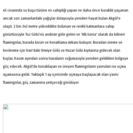
45 civarında su kuşu türüne ev sahipliği yapan ve daha önce kuraklık yaşanan
ancak son zamanlardaki yağışlar dolayısıyla yeniden hayat bulan Akgöl'e
ulaştı. 2 bin 343 metre yükseklikte bulunan ve renkli katmanlara sahip
görüntüsüyle Tuz Gölü'nü andıran göle gelen ve 'Allı turna' olarak da bilinen
flamingolar, burada besin ve konaklama imkanı buluyor. Buradan üreme ve
beslenme için İran'daki Urmiye Gölü ve Hazar Gölü kıyılarına gidecek olan
kuşlar, Kasım ayından sonra havaların soğumasıyla yeniden geldikleri bölgeye
göç edecek. Akgöl'de konaklayan ve üreyen flamingoların yavruları ise uçma
aşamasına geldi. Yaklaşık 1 ay içerisinde uçmaya başlayacak olan yavru
flamingolar, göç zamanına yetişeceği görülüyor.