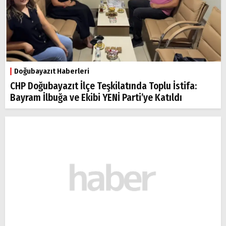
Arama
Popüler
Aramalar:
Ağrı
Doğubayazıt
Doğubayazıt Haberleri
CHP Doğubayazıt İlçe Teşkilatında Toplu İstifa:
Bayram İlbuğa ve Ekibi YENİ Parti’ye Katıldı