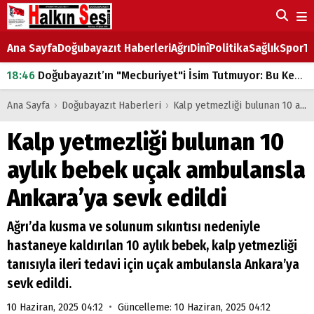
Ana Sayfa
Doğubayazıt Haberleri
Ağrı
Dinî
Politika
Sağlık
Spor
Ta
18:46
Doğubayazıt’ın "Mecburiyet"i İsim Tutmuyor: Bu Kez de Mem u Zîn Oldu!
07:53
Doğubayazıt’ta Ekmek Fiyatlarına Zam
Ana Sayfa
›
Doğubayazıt Haberleri
›
Kalp yetmezliği bulunan 10 aylık bebek uçak ambulansla Ankara’ya sevk edildi
07:16
Doğubayazıt'ta çocukların sırtındaki ağır yük
Kalp yetmezliği bulunan 10
07:00
DEVLET ve HÜKÜMET
aylık bebek uçak ambulansla
18:29
ÇARŞI CADDESİ YAZ BOZ TAHTASI
Ankara’ya sevk edildi
Ağrı’da kusma ve solunum sıkıntısı nedeniyle
hastaneye kaldırılan 10 aylık bebek, kalp yetmezliği
tanısıyla ileri tedavi için uçak ambulansla Ankara’ya
sevk edildi.
•
10 Haziran, 2025 04:12
Güncelleme: 10 Haziran, 2025 04:12