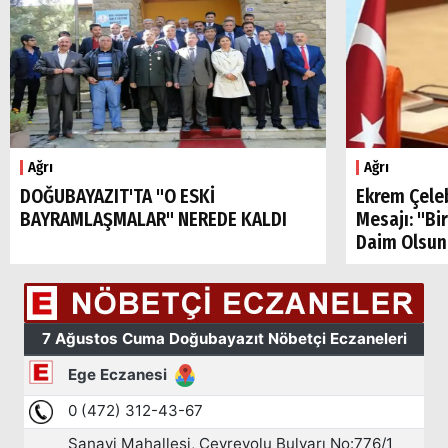
Ağrı
Doğubayazıt
Ağrı
Ağrı
DOĞUBAYAZIT'TA "O ESKİ
Ekrem Çele
BAYRAMLAŞMALAR" NEREDE KALDI
Mesajı: "Bi
Daim Olsun