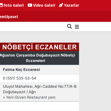
Foto Galeri
Video Galeri
Yazarlar
em
Siyaset