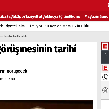
tika
Sağlık
Spor
Taziye
Bölge
Medya
Eğitim
Ekonomi
Magazin
Günd
buriyet"i İsim Tutmuyor: Bu Kez de Mem u Zîn Oldu!
k Fiyatlarına Zam
 tarihi belli oldu
ların sırtındaki ağır yük
örüşmesinin tarihi
T
BOZ TAHTASI
arın görüşecek
2018 07:08