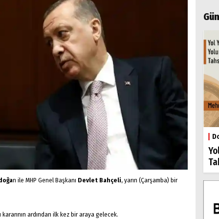
Gün
Do
Yo
Ta
rdoğa
n ile MHP Genel Başkanı
Devlet Bahçeli
, yarın (Çarşamba) bir
 kararının ardından ilk kez bir araya gelecek.