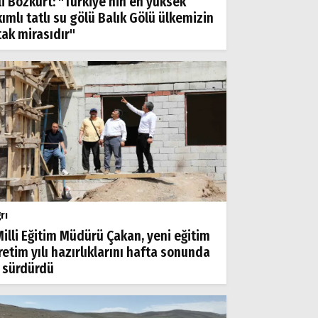
li Bozkurt: "Türkiye’nin en yüksek
kımlı tatlı su gölü Balık Gölü ülkemizin
tak mirasıdır"
rı
 Milli Eğitim Müdürü Çakan, yeni eğitim
retim yılı hazırlıklarını hafta sonunda
 sürdürdü