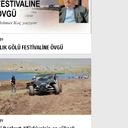
rı
LIK GÖLÜ FESTİVALİNE ÖVGÜ
rı