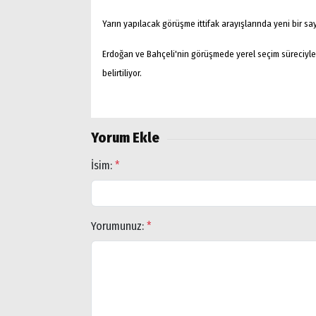
Yarın yapılacak görüşme ittifak arayışlarında yeni bir sa
Erdoğan ve Bahçeli'nin görüşmede yerel seçim süreciyle bi
belirtiliyor.
Yorum Ekle
İsim:
*
Arama
Yorumunuz:
*
Popüler
Aramalar:
Ağrı
Doğubayazıt