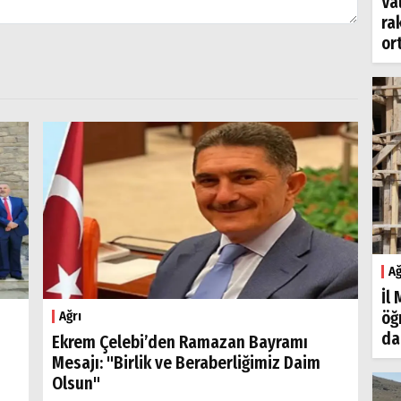
Va
ra
or
Ağ
İl
öğ
Ağrı
da
Ekrem Çelebi’den Ramazan Bayramı
Mesajı: "Birlik ve Beraberliğimiz Daim
Olsun"