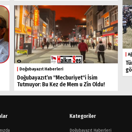
Ağ
Tü
gö
Doğubayazıt Haberleri
Doğubayazıt’ın "Mecburiyet"i İsim
Tutmuyor: Bu Kez de Mem u Zîn Oldu!
alar
Kategoriler
mızda
Doğubayazıt Haberleri