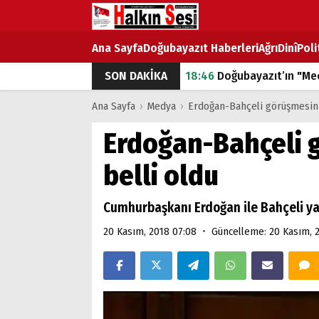
Ana Sayfa
Doğubayazıt Haberleri
Ağrı
Dinî
Poli
SON DAKİKA
18:46
Doğubayazıt’ın "Mec
07:53
Doğubayazıt’ta Ekme
Ana Sayfa
›
Medya
›
Erdoğan-Bahçeli görüşmesinin
07:16
Doğubayazıt'ta çocuk
Erdoğan-Bahçeli g
07:00
DEVLET ve HÜKÜME
belli oldu
18:29
ÇARŞI CADDESİ YAZ 
Cumhurbaşkanı Erdoğan ile Bahçeli y
•
20 Kasım, 2018 07:08
Güncelleme: 20 Kasım, 