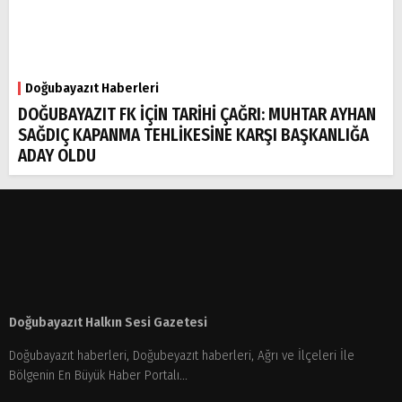
Doğubayazıt Haberleri
DOĞUBAYAZIT FK İÇİN TARİHİ ÇAĞRI: MUHTAR AYHAN
SAĞDIÇ KAPANMA TEHLİKESİNE KARŞI BAŞKANLIĞA
ADAY OLDU
Doğubayazıt Halkın Sesi Gazetesi
Doğubayazıt haberleri, Doğubeyazıt haberleri, Ağrı ve İlçeleri İle
Bölgenin En Büyük Haber Portalı...