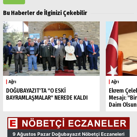
Bu Haberler de İlginizi Çekebilir
Arama
Popüler
Ağrı
Ağrı
Aramalar:
DOĞUBAYAZIT'TA "O ESKİ
Ekrem Çele
Ağrı
BAYRAMLAŞMALAR" NEREDE KALDI
Mesajı: "Bi
Doğubayazıt
Daim Olsun