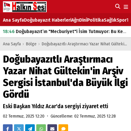
Ana Sayfa
Doğubayazıt Haberleri
Ağrı
Dinî
Politika
Sağlık
Spor
Ta
18:46
Doğubayazıt’ın "Mecburiyet"i İsim Tutmuyor: Bu Kez de Mem u Zîn Oldu!
07:53
Doğubayazıt’ta Ekmek Fiyatlarına Zam
Ana Sayfa
›
Bölge
›
Doğubayazıtlı Araştırmacı Yazar Nihat Gültekin'in Arşiv Sergisi İstanbul'da Büyük İlgi Gördü
07:16
Doğubayazıt'ta çocukların sırtındaki ağır yük
Doğubayazıtlı Araştırmacı
07:00
DEVLET ve HÜKÜMET
Yazar Nihat Gültekin'in Arşiv
18:29
ÇARŞI CADDESİ YAZ BOZ TAHTASI
Sergisi İstanbul'da Büyük İlgi
Gördü
Eski Başkan Yıldız Acar'da sergiyi ziyaret etti
•
02 Temmuz, 2025 12:20
Güncelleme: 02 Temmuz, 2025 12:28