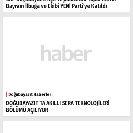
Bayram İlbuğa ve Ekibi YENİ Parti’ye Katıldı
Doğubayazıt Haberleri
DOĞUBAYAZIT’TA AKILLI SERA TEKNOLOJİLERİ
BÖLÜMÜ AÇILIYOR