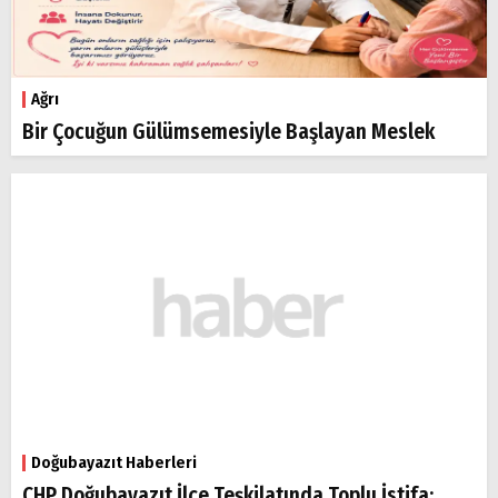
Ağrı
Bir Çocuğun Gülümsemesiyle Başlayan Meslek
Doğubayazıt Haberleri
CHP Doğubayazıt İlçe Teşkilatında Toplu İstifa: