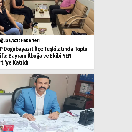
ğubayazıt Haberleri
P Doğubayazıt İlçe Teşkilatında Toplu
tifa: Bayram İlbuğa ve Ekibi YENİ
ti’ye Katıldı