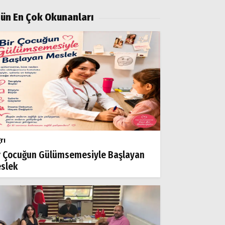
ün En Çok Okunanları
rı
r Çocuğun Gülümsemesiyle Başlayan
slek