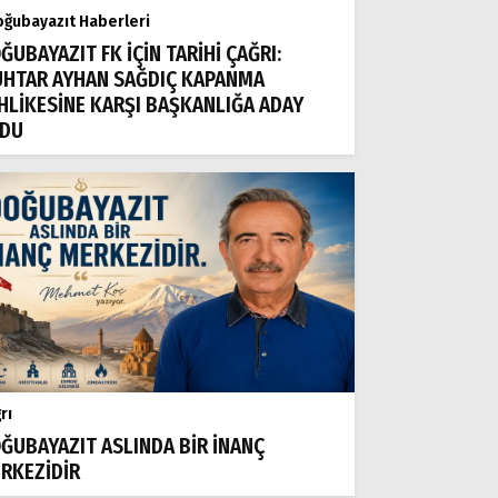
ğubayazıt Haberleri
ĞUBAYAZIT FK İÇİN TARİHİ ÇAĞRI:
HTAR AYHAN SAĞDIÇ KAPANMA
HLİKESİNE KARŞI BAŞKANLIĞA ADAY
DU
rı
ĞUBAYAZIT ASLINDA BİR İNANÇ
RKEZİDİR