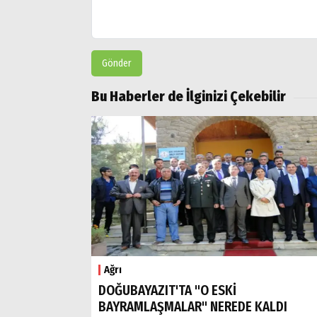
Gönder
Bu Haberler de İlginizi Çekebilir
Ağrı
DOĞUBAYAZIT'TA "O ESKİ
BAYRAMLAŞMALAR" NEREDE KALDI