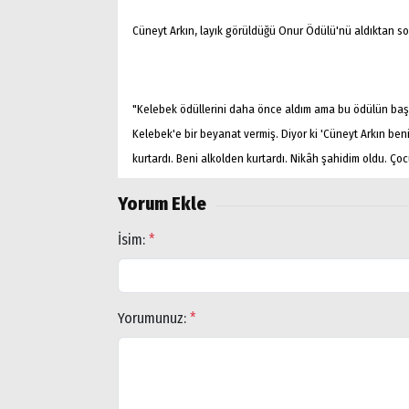
Cüneyt Arkın, layık görüldüğü Onur Ödülü'nü aldıktan so
"Kelebek ödüllerini daha önce aldım ama bu ödülün başka
Kelebek'e bir beyanat vermiş. Diyor ki 'Cüneyt Arkın ben
kurtardı. Beni alkolden kurtardı. Nikâh şahidim oldu. Ç
Yorum Ekle
İsim:
*
Arama
Popüler
Yorumunuz:
*
Aramalar:
Ağrı
Doğubayazıt