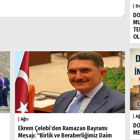
Do
DO
MU
TE
OL
Ağ
Ağrı
DO
Ekrem Çelebi’den Ramazan Bayramı
ME
Mesajı: "Birlik ve Beraberliğimiz Daim