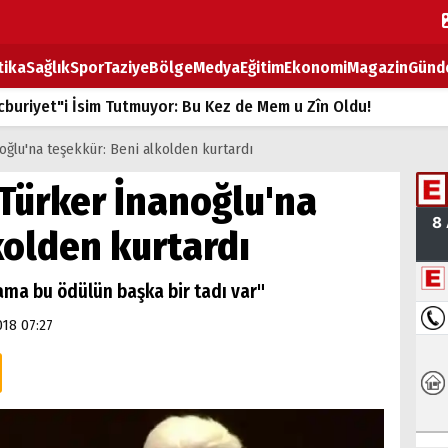
tika
Sağlık
Spor
Taziye
Bölge
Medya
Eğitim
Ekonomi
Magazin
Günd
buriyet"i İsim Tutmuyor: Bu Kez de Mem u Zîn Oldu!
k Fiyatlarına Zam
oğlu'na teşekkür: Beni alkolden kurtardı
ların sırtındaki ağır yük
Türker İnanoğlu'na
T
kolden kurtardı
BOZ TAHTASI
ama bu ödülün başka bir tadı var"
018 07:27