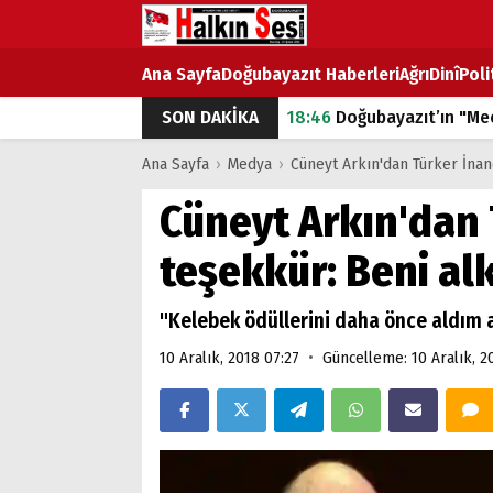
Ana Sayfa
Doğubayazıt Haberleri
Ağrı
Dinî
Poli
SON DAKİKA
18:46
Doğubayazıt’ın "Mec
07:53
Doğubayazıt’ta Ekme
Ana Sayfa
›
Medya
›
Cüneyt Arkın'dan Türker İnan
07:16
Doğubayazıt'ta çocuk
Cüneyt Arkın'dan 
07:00
DEVLET ve HÜKÜME
teşekkür: Beni al
18:29
ÇARŞI CADDESİ YAZ 
"Kelebek ödüllerini daha önce aldım 
•
10 Aralık, 2018 07:27
Güncelleme: 10 Aralık, 2