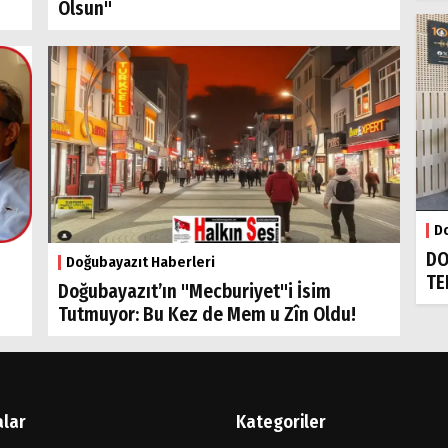
Olsun"
Do
DO
Doğubayazıt Haberleri
TE
Doğubayazıt’ın "Mecburiyet"i İsim
Tutmuyor: Bu Kez de Mem u Zîn Oldu!
alar
Kategoriler