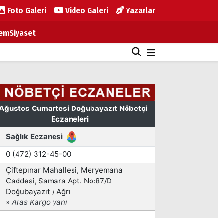
Foto Galeri
Video Galeri
Yazarlar
em
Siyaset