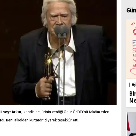
Gün
Ağ
Bi
Me
üneyt Arkın, k
endisine
jürinin verdiği Onur Ödülü'nü takdim eden
dı. Beni alkolden kurtardı" diyerek teşekkür etti.