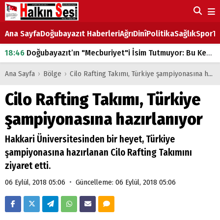
Ana Sayfa
Doğubayazıt Haberleri
Ağrı
Dinî
Politika
Sağlık
Spor
Ta
18:46
Doğubayazıt’ın "Mecburiyet"i İsim Tutmuyor: Bu Kez de Mem u Zîn Oldu!
07:53
Doğubayazıt’ta Ekmek Fiyatlarına Zam
Ana Sayfa
›
Bölge
›
Cilo Rafting Takımı, Türkiye şampiyonasına hazırlanıyor
07:16
Doğubayazıt'ta çocukların sırtındaki ağır yük
Cilo Rafting Takımı, Türkiye
07:00
DEVLET ve HÜKÜMET
şampiyonasına hazırlanıyor
18:29
ÇARŞI CADDESİ YAZ BOZ TAHTASI
Hakkari Üniversitesinden bir heyet, Türkiye
şampiyonasına hazırlanan Cilo Rafting Takımını
ziyaret etti.
•
06 Eylül, 2018 05:06
Güncelleme: 06 Eylül, 2018 05:06