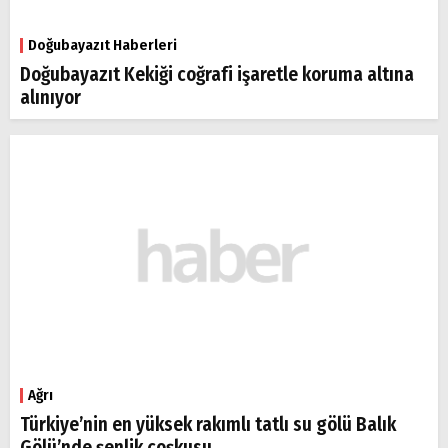
Doğubayazıt Haberleri
Arama
Doğubayazıt Kekiği coğrafi işaretle koruma altına
alınıyor
Popüler
Aramalar:
Ağrı
Doğubayazıt
Ağrı
Türkiye’nin en yüksek rakımlı tatlı su gölü Balık
Gölü’nde şenlik coşkusu