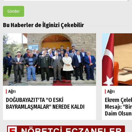
Gönder
Bu Haberler de İlginizi Çekebilir
Ağrı
Ağrı
DOĞUBAYAZIT'TA "O ESKİ
Ekrem Çele
BAYRAMLAŞMALAR" NEREDE KALDI
Mesajı: "Bi
Daim Olsun