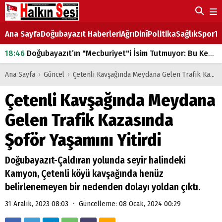
Ana Sayfa
Doğubayazıt Haberleri
Ağrı
Dinî
Politika
Sağlık
Spor
Ta
18:46
Doğubayazıt’ın "Mecburiyet"i İsim Tutmuyor: Bu Kez de Mem u Zîn Oldu!
07:53
Doğubayazıt’ta Ekmek Fiyatlarına Zam
Ana Sayfa
›
Güncel
›
Çetenli Kavşağında Meydana Gelen Trafik Kazasında Şoför Yaşamını Yitirdi
07:16
Doğubayazıt'ta çocukların sırtındaki ağır yük
Çetenli Kavşağında Meydana
07:00
DEVLET ve HÜKÜMET
Gelen Trafik Kazasında
18:29
ÇARŞI CADDESİ YAZ BOZ TAHTASI
Şoför Yaşamını Yitirdi
Doğubayazıt-Çaldıran yolunda seyir halindeki
Kamyon, Çetenli köyü kavşağında henüz
belirlenemeyen bir nedenden dolayı yoldan çıktı.
•
31 Aralık, 2023 08:03
Güncelleme: 08 Ocak, 2024 00:29