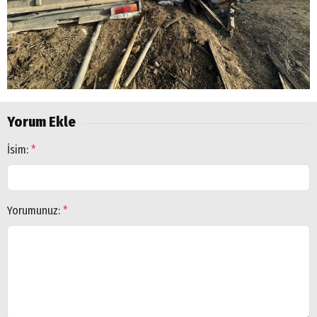
Yorum Ekle
Arama
İsim:
*
Popüler
Aramalar:
Ağrı
Doğubayazıt
Yorumunuz:
*