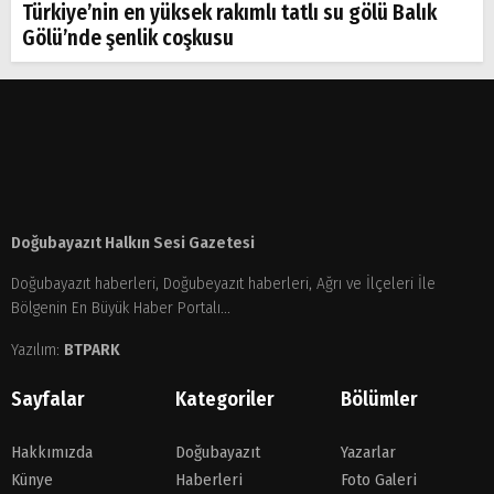
Türkiye’nin en yüksek rakımlı tatlı su gölü Balık
Gölü’nde şenlik coşkusu
Doğubayazıt Halkın Sesi Gazetesi
Doğubayazıt haberleri, Doğubeyazıt haberleri, Ağrı ve İlçeleri İle
Bölgenin En Büyük Haber Portalı...
Yazılım:
BTPARK
Sayfalar
Kategoriler
Bölümler
Hakkımızda
Doğubayazıt
Yazarlar
Künye
Haberleri
Foto Galeri