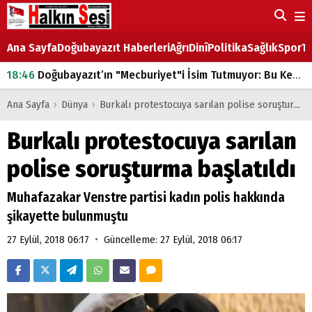
Ana Sayfa
Doğubayazıt Haberleri
Ağrı
Dinî
Politika
Sağlık
Spor
Ta
18:46
Doğubayazıt’ın "Mecburiyet"i İsim Tutmuyor: Bu Kez de Mem u Zîn Oldu!
07:53
Doğubayazıt’ta Ekmek Fiyatlarına Zam
Ana Sayfa
›
Dünya
›
Burkalı protestocuya sarılan polise soruşturma başlatıldı
07:16
Doğubayazıt'ta çocukların sırtındaki ağır yük
Burkalı protestocuya sarılan
07:00
DEVLET ve HÜKÜMET
polise soruşturma başlatıldı
18:29
ÇARŞI CADDESİ YAZ BOZ TAHTASI
Muhafazakar Venstre partisi kadın polis hakkında
şikayette bulunmuştu
•
27 Eylül, 2018 06:17
Güncelleme: 27 Eylül, 2018 06:17