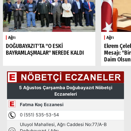
Ağrı
Ağrı
Arama
DOĞUBAYAZIT'TA "O ESKİ
Ekrem Çele
BAYRAMLAŞMALAR" NEREDE KALDI
Mesajı: "Bi
Popüler
Daim Olsun
Aramalar:
Ağrı
Doğubayazıt