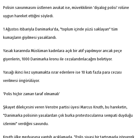
Polisin savunmasını üstlenen avukat ise, müvekkilinin 'diyalog polisi' rolüne
uygun hareket ettiğini söyledi.
1 Ağustos itibariyla Danimarka'da, "toplum içinde yüzü saklayan" tüm
kumaşların giyilmesi yasaklandı.
Yasak kararında Müslüman kadınlara açık bir atıf yapılmıyor ancak peçe
giyenlerin, 1000 Danimarka kronu ile cezalandırılacağını belirtiyor.
Yasağı ikinci kez uymamakta ısrar edenlere ise 10 katı fazla para cezası
verilmesi öngörülüyor.
'Polis hiçbir zaman taraf olmamalı'
Şikayet dilekçesini veren Venstre partisi üyesi Marcus Knuth, bu hareketin,
"Danimarka polisinin yasalardan çok burka protestocularına sempati duyduğu
izlenimi" verdiğini savundu.
Knuth ülke medyasına yaptığı açıklamada, "Polis siyasi bir tartışmada isteyerek