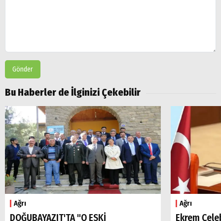
Gönder
Bu Haberler de İlginizi Çekebilir
Ağrı
Ağrı
DOĞUBAYAZIT'TA "O ESKİ
Ekrem Çele