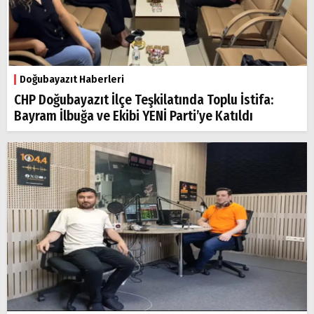
Doğubayazıt Haberleri
CHP Doğubayazıt İlçe Teşkilatında Toplu İstifa:
Bayram İlbuğa ve Ekibi YENİ Parti’ye Katıldı