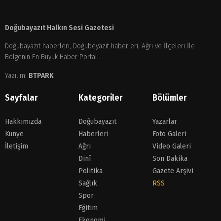
Doğubayazıt Halkın Sesi Gazetesi
Doğubayazıt haberleri, Doğubeyazıt haberleri, Ağrı ve İlçeleri İle
Bölgenin En Büyük Haber Portalı...
Yazılım:
BTPARK
Sayfalar
Kategoriler
Bölümler
Hakkımızda
Doğubayazıt
Yazarlar
Künye
Haberleri
Foto Galeri
İletişim
Ağrı
Video Galeri
Dinî
Son Dakika
Politika
Gazete Arşivi
Sağlık
RSS
Spor
Eğitim
Ekonomi