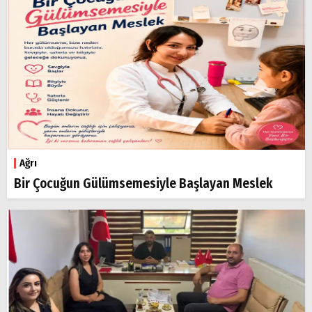
Arama
Popüler
Aramalar:
Ağrı
Doğubayazıt
Ağrı
Bir Çocuğun Gülümsemesiyle Başlayan Meslek