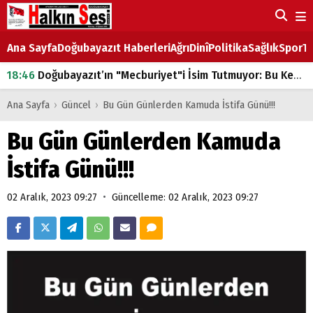
Ana Sayfa
Doğubayazıt Haberleri
Ağrı
Dinî
Politika
Sağlık
Spor
Ta
18:46
Doğubayazıt’ın "Mecburiyet"i İsim Tutmuyor: Bu Kez de Mem u Zîn Oldu!
07:53
Doğubayazıt’ta Ekmek Fiyatlarına Zam
Ana Sayfa
›
Güncel
›
Bu Gün Günlerden Kamuda İstifa Günü!!!
07:16
Doğubayazıt'ta çocukların sırtındaki ağır yük
Bu Gün Günlerden Kamuda
07:00
DEVLET ve HÜKÜMET
İstifa Günü!!!
18:29
ÇARŞI CADDESİ YAZ BOZ TAHTASI
•
02 Aralık, 2023 09:27
Güncelleme: 02 Aralık, 2023 09:27