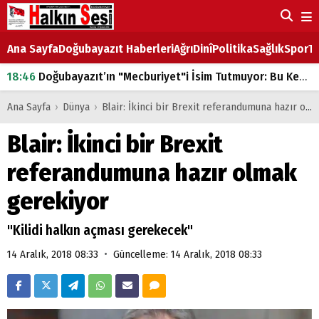
Ana Sayfa
Doğubayazıt Haberleri
Ağrı
Dinî
Politika
Sağlık
Spor
Ta
18:46
Doğubayazıt’ın "Mecburiyet"i İsim Tutmuyor: Bu Kez de Mem u Zîn Oldu!
07:53
Doğubayazıt’ta Ekmek Fiyatlarına Zam
Ana Sayfa
›
Dünya
›
Blair: İkinci bir Brexit referandumuna hazır olmak gerekiyor
07:16
Doğubayazıt'ta çocukların sırtındaki ağır yük
Blair: İkinci bir Brexit
07:00
DEVLET ve HÜKÜMET
referandumuna hazır olmak
18:29
ÇARŞI CADDESİ YAZ BOZ TAHTASI
gerekiyor
"Kilidi halkın açması gerekecek"
•
14 Aralık, 2018 08:33
Güncelleme: 14 Aralık, 2018 08:33