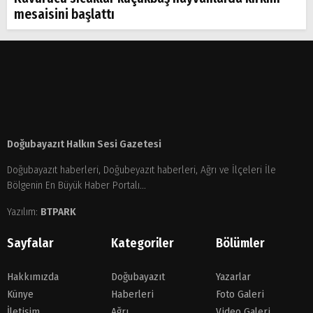
mesaisini başlattı
Doğubayazıt Halkın Sesi Gazetesi
Doğubayazıt haberleri, Doğubeyazıt haberleri, Ağrı ve İlçeleri İle
Bölgenin En Büyük Haber Portalı...
Yazılım:
BTPARK
Sayfalar
Kategoriler
Bölümler
Hakkımızda
Doğubayazıt
Yazarlar
Künye
Haberleri
Foto Galeri
İletişim
Ağrı
Video Galeri