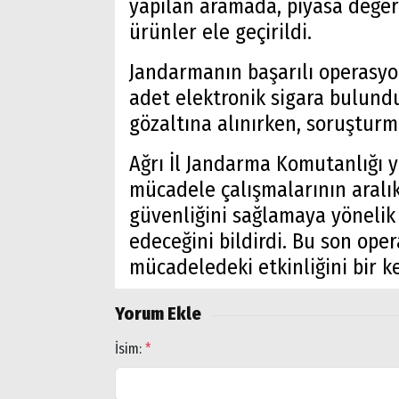
yapılan aramada, piyasa değer
ürünler ele geçirildi.
Jandarmanın başarılı operasyo
adet elektronik sigara bulundu.
gözaltına alınırken, soruşturm
Ağrı İl Jandarma Komutanlığı ye
mücadele çalışmalarının aralık
güvenliğini sağlamaya yönelik
edeceğini bildirdi. Bu son ope
mücadeledeki etkinliğini bir k
Yorum Ekle
Arama
İsim:
*
Popüler
Aramalar:
Ağrı