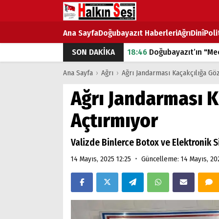
Ana Sayfa
Doğubayazıt Haberleri
Ağrı
Dinî
Poli
SON DAKİKA
18:46
Doğubayazıt’ın "Mec
07:53
Doğubayazıt’ta Ekme
Ana Sayfa
›
Ağrı
›
Ağrı Jandarması Kaçakçılığa Gö
07:16
Doğubayazıt'ta çocuk
Ağrı Jandarması K
07:00
DEVLET ve HÜKÜME
Açtırmıyor
18:29
ÇARŞI CADDESİ YAZ 
Valizde Binlerce Botox ve Elektronik S
•
14 Mayıs, 2025 12:25
Güncelleme: 14 Mayıs, 20