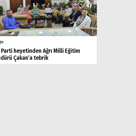
rı
 Parti heyetinden Ağrı Milli Eğitim
dürü Çakan’a tebrik