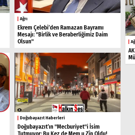
Ağrı
Ekrem Çelebi’den Ramazan Bayramı
Mesajı: "Birlik ve Beraberliğimiz Daim
Olsun"
Ağ
AK
Mü
Doğubayazıt Haberleri
Doğubayazıt’ın "Mecburiyet"i İsim
Tutmuyor: Bu Kez de Mem u Zîn Oldu!