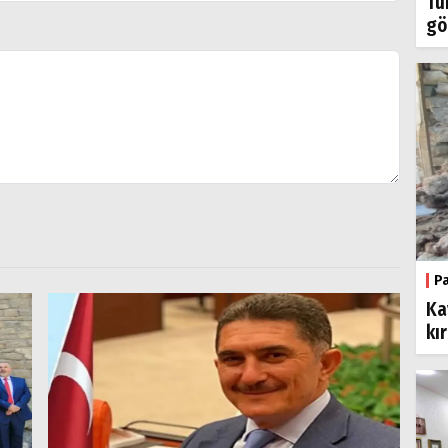
Tü
gö
P
Ka
kı