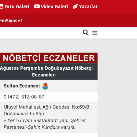
Foto Galeri
Video Galeri
Yazarlar
em
Siyaset