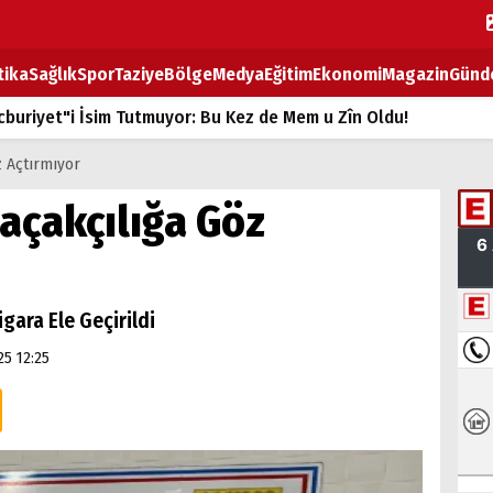
tika
Sağlık
Spor
Taziye
Bölge
Medya
Eğitim
Ekonomi
Magazin
Günd
buriyet"i İsim Tutmuyor: Bu Kez de Mem u Zîn Oldu!
k Fiyatlarına Zam
z Açtırmıyor
ların sırtındaki ağır yük
açakçılığa Göz
T
BOZ TAHTASI
igara Ele Geçirildi
25 12:25