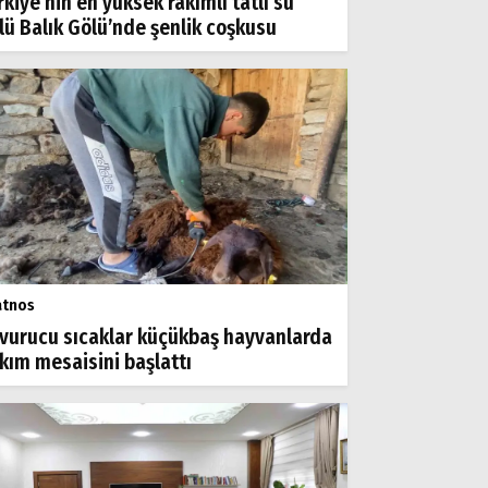
rkiye’nin en yüksek rakımlı tatlı su
lü Balık Gölü’nde şenlik coşkusu
atnos
vurucu sıcaklar küçükbaş hayvanlarda
rkım mesaisini başlattı