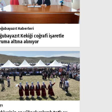
ğubayazıt Haberleri
ğubayazıt Kekiği coğrafi işaretle
ruma altına alınıyor
rı