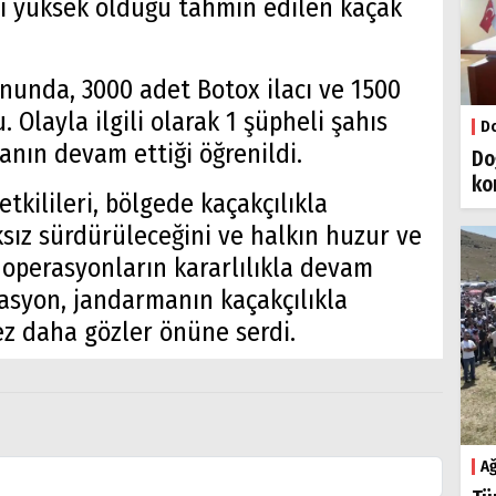
i yüksek olduğu tahmin edilen kaçak
nunda, 3000 adet Botox ilacı ve 1500
 Olayla ilgili olarak 1 şüpheli şahıs
Do
anın devam ettiği öğrenildi.
Do
ko
tkilileri, bölgede kaçakçılıkla
sız sürdürüleceğini ve halkın huzur ve
 operasyonların kararlılıkla devam
rasyon, jandarmanın kaçakçılıkla
ez daha gözler önüne serdi.
Ağ