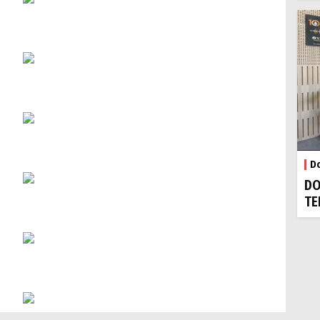
Do
DO
TE