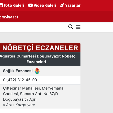
Foto Galeri
Video Galeri
Yazarlar
em
Siyaset