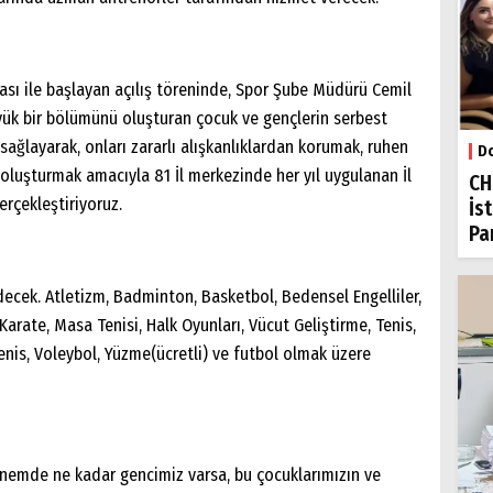
ası ile başlayan açılış töreninde, Spor Şube Müdürü Cemil
ük bir bölümünü oluşturan çocuk ve gençlerin serbest
sağlayarak, onları zararlı alışkanlıklardan korumak, ruhen
Do
oluşturmak amacıyla 81 İl merkezinde her yıl uygulanan İl
CH
erçekleştiriyoruz.
İs
Par
cek. Atletizm, Badminton, Basketbol, Bedensel Engelliler,
, Karate, Masa Tenisi, Halk Oyunları, Vücut Geliştirme, Tenis,
enis, Voleybol, Yüzme(ücretli) ve futbol olmak üzere
dönemde ne kadar gencimiz varsa, bu çocuklarımızın ve