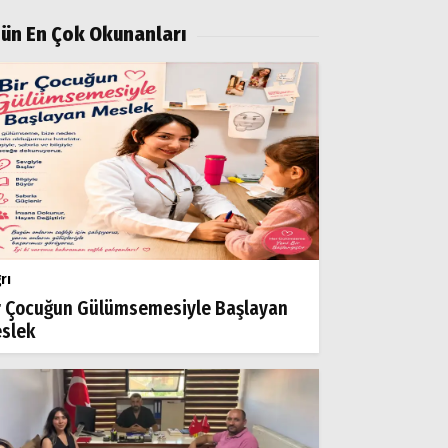
ün En Çok Okunanları
rı
r Çocuğun Gülümsemesiyle Başlayan
slek