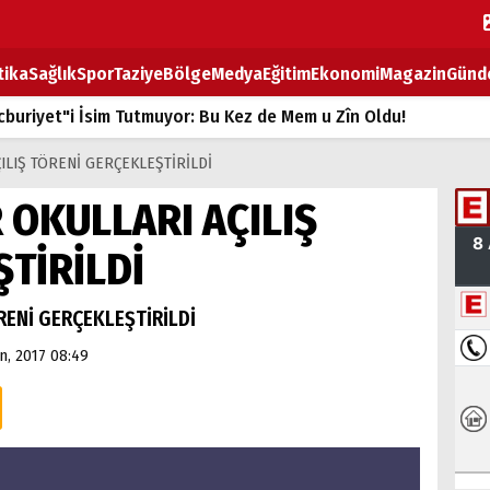
tika
Sağlık
Spor
Taziye
Bölge
Medya
Eğitim
Ekonomi
Magazin
Günd
buriyet"i İsim Tutmuyor: Bu Kez de Mem u Zîn Oldu!
k Fiyatlarına Zam
ILIŞ TÖRENİ GERÇEKLEŞTİRİLDİ
ların sırtındaki ağır yük
 OKULLARI AÇILIŞ
T
TİRİLDİ
BOZ TAHTASI
RENİ GERÇEKLEŞTİRİLDİ
n, 2017 08:49