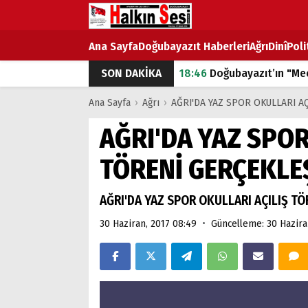
Ana Sayfa
Doğubayazıt Haberleri
Ağrı
Dinî
Poli
SON DAKİKA
18:46
Doğubayazıt’ın "Mec
07:53
Doğubayazıt’ta Ekme
Ana Sayfa
›
Ağrı
›
AĞRI'DA YAZ SPOR OKULLARI AÇ
07:16
Doğubayazıt'ta çocuk
AĞRI'DA YAZ SPOR
07:00
DEVLET ve HÜKÜME
TÖRENİ GERÇEKLEŞ
18:29
ÇARŞI CADDESİ YAZ 
AĞRI'DA YAZ SPOR OKULLARI AÇILIŞ TÖ
•
30 Haziran, 2017 08:49
Güncelleme: 30 Hazira