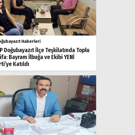
ğubayazıt Haberleri
P Doğubayazıt İlçe Teşkilatında Toplu
tifa: Bayram İlbuğa ve Ekibi YENİ
ti’ye Katıldı