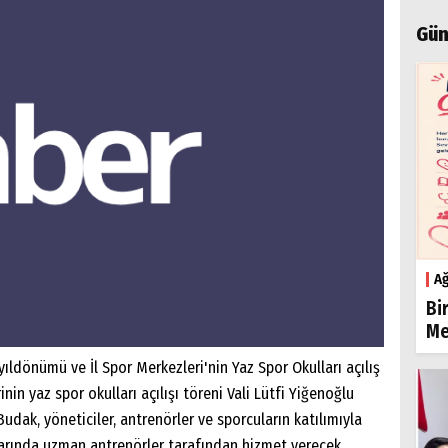
Gün
Ağ
Bi
Me
ıldönümü ve İl Spor Merkezleri'nin Yaz Spor Okulları açılış
inin yaz spor okulları açılışı töreni Vali Lütfi Yiğenoğlu
ak, yöneticiler, antrenörler ve sporcuların katılımıyla
nlarında uzman antrenörler tarafından hizmet verecek.