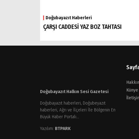
Doğubayazıt Haberleri
ÇARŞI CADDESİ YAZ BOZ TAHTASI
Sayf
Hakkı
Künye
Doğubayazıt Halkın Sesi Gazetesi
İletişi
Doğubayazıt haberleri, Doğubeyazıt
haberleri, Ağrı ve İlçeleri İle Bölgenin En
Büyük Haber Portalı...
Yazılım:
BTPARK