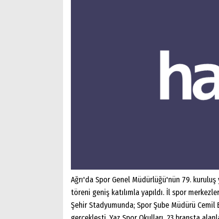
Ağrı'da Spor Genel Müdürlüğü'nün 79. kuruluş y
töreni geniş katılımla yapıldı. İl spor merkezler
Şehir Stadyumunda; Spor Şube Müdürü Cemil Bud
gerçekleşti. Yaz Spor Okulları, 23 branşta ala