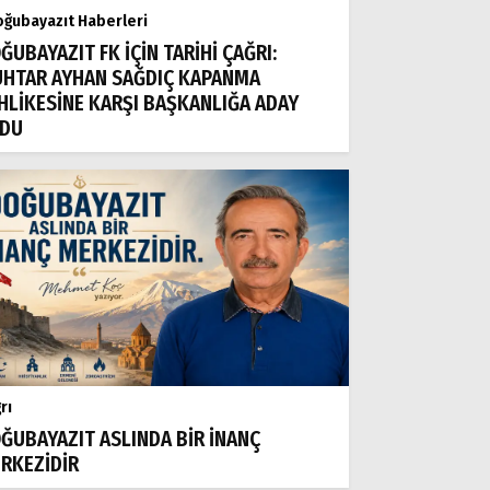
ğubayazıt Haberleri
ĞUBAYAZIT FK İÇİN TARİHİ ÇAĞRI:
HTAR AYHAN SAĞDIÇ KAPANMA
HLİKESİNE KARŞI BAŞKANLIĞA ADAY
DU
rı
ĞUBAYAZIT ASLINDA BİR İNANÇ
RKEZİDİR