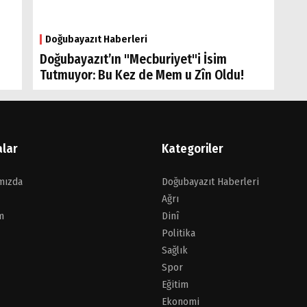
Doğubayazıt Haberleri
Doğubayazıt’ın "Mecburiyet"i İsim
Tutmuyor: Bu Kez de Mem u Zîn Oldu!
alar
Kategoriler
mızda
Doğubayazıt Haberleri
Ağrı
m
Dinî
Politika
Sağlık
Spor
Eğitim
Ekonomi