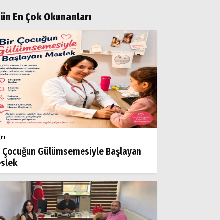
ün En Çok Okunanları
rı
r Çocuğun Gülümsemesiyle Başlayan
slek