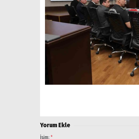
Arama
Popüler
Aramalar:
Ağrı
Doğubayazıt
Yorum Ekle
İsim:
*