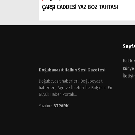
ÇARŞI CADDESİ YAZ BOZ TAHTASI
Sayf
Hakkı
Künye
Doğubayazıt Halkın Sesi Gazetesi
İletişi
Doğubayazıt haberleri, Doğubeyazıt
haberleri, Ağrı ve İlçeleri İle Bölgenin En
Büyük Haber Portalı...
Yazılım:
BTPARK