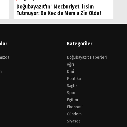
Doğubayazıt’ın "Mecburiyet"i İsim
Tutmuyor: Bu Kez de Mem u Zîn Oldu!
alar
Kategoriler
mızda
Doğubayazıt Haberleri
Ağrı
m
Dinî
Politika
Sağlık
Spor
Eğitim
Ekonomi
Gündem
Siyaset