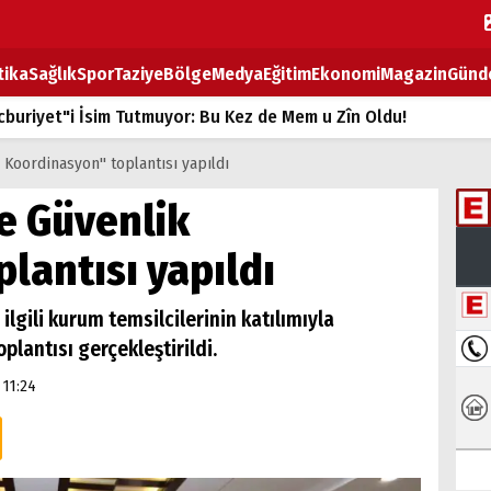
tika
Sağlık
Spor
Taziye
Bölge
Medya
Eğitim
Ekonomi
Magazin
Günd
buriyet"i İsim Tutmuyor: Bu Kez de Mem u Zîn Oldu!
k Fiyatlarına Zam
k Koordinasyon" toplantısı yapıldı
ların sırtındaki ağır yük
te Güvenlik
T
lantısı yapıldı
BOZ TAHTASI
ilgili kurum temsilcilerinin katılımıyla
lantısı gerçekleştirildi.
 11:24