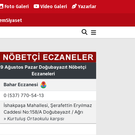
Foto Galeri
Video Galeri
Yazarlar
em
Siyaset