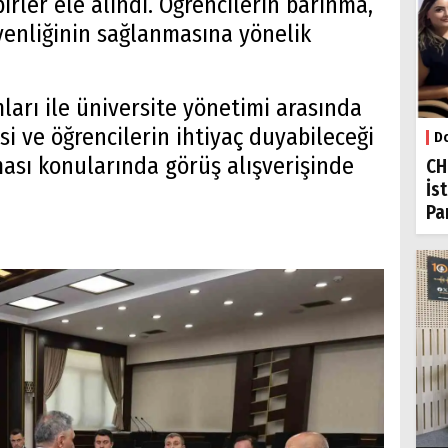
irler ele alındı. Öğrencilerin barınma,
venliğinin sağlanmasına yönelik
arı ile üniversite yönetimi arasında
i ve öğrencilerin ihtiyaç duyabileceği
Do
ası konularında görüş alışverişinde
CH
İs
Par