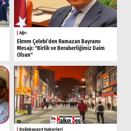
Ağrı
Ekrem Çelebi’den Ramazan Bayramı
Mesajı: "Birlik ve Beraberliğimiz Daim
Olsun"
Doğubayazıt Haberleri