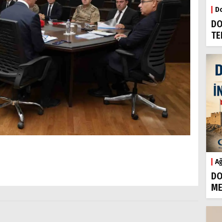
Do
DO
TE
Ağ
DO
ME