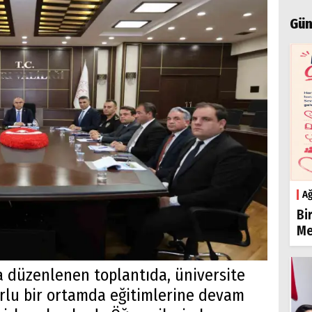
Gün
Ağ
Bi
Me
da düzenlenen toplantıda, üniversite
urlu bir ortamda eğitimlerine devam