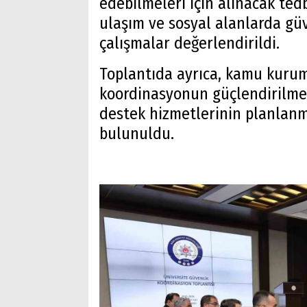
edebilmeleri için alınacak tedb
ulaşım ve sosyal alanlarda gü
çalışmalar değerlendirildi.
Toplantıda ayrıca, kamu kuruml
koordinasyonun güçlendirilmes
destek hizmetlerinin planlanm
bulunuldu.