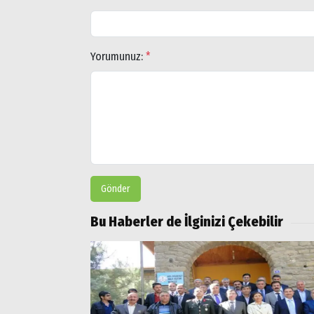
Yorumunuz:
*
Gönder
Bu Haberler de İlginizi Çekebilir