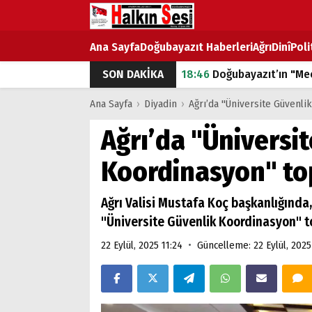
Ana Sayfa
Doğubayazıt Haberleri
Ağrı
Dinî
Poli
SON DAKİKA
18:46
Doğubayazıt’ın "Mec
07:53
Doğubayazıt’ta Ekme
Ana Sayfa
›
Diyadin
›
Ağrı’da "Üniversite Güvenli
07:16
Doğubayazıt'ta çocuk
Ağrı’da "Üniversi
07:00
DEVLET ve HÜKÜME
Koordinasyon" top
18:29
ÇARŞI CADDESİ YAZ 
Ağrı Valisi Mustafa Koç başkanlığında, 
"Üniversite Güvenlik Koordinasyon" top
•
22 Eylül, 2025 11:24
Güncelleme: 22 Eylül, 2025