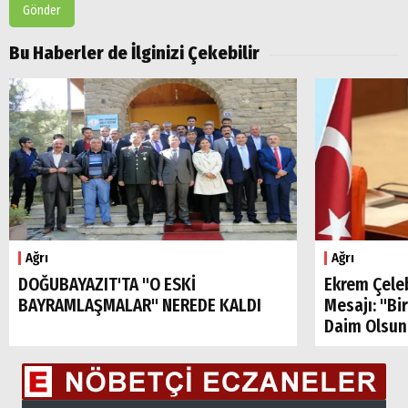
Gönder
Bu Haberler de İlginizi Çekebilir
Ağrı
Ağrı
DOĞUBAYAZIT'TA "O ESKİ
Ekrem Çele
BAYRAMLAŞMALAR" NEREDE KALDI
Mesajı: "Bi
Daim Olsun