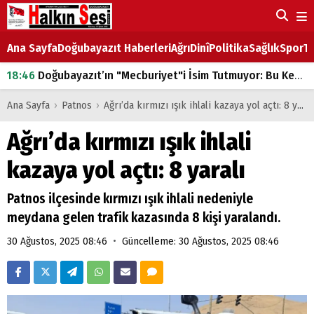
Ana Sayfa
Doğubayazıt Haberleri
Ağrı
Dinî
Politika
Sağlık
Spor
Ta
18:46
Doğubayazıt’ın "Mecburiyet"i İsim Tutmuyor: Bu Kez de Mem u Zîn Oldu!
07:53
Doğubayazıt’ta Ekmek Fiyatlarına Zam
Ana Sayfa
›
Patnos
›
Ağrı’da kırmızı ışık ihlali kazaya yol açtı: 8 yaralı
07:16
Doğubayazıt'ta çocukların sırtındaki ağır yük
Ağrı’da kırmızı ışık ihlali
07:00
DEVLET ve HÜKÜMET
kazaya yol açtı: 8 yaralı
18:29
ÇARŞI CADDESİ YAZ BOZ TAHTASI
Patnos ilçesinde kırmızı ışık ihlali nedeniyle
meydana gelen trafik kazasında 8 kişi yaralandı.
•
30 Ağustos, 2025 08:46
Güncelleme: 30 Ağustos, 2025 08:46