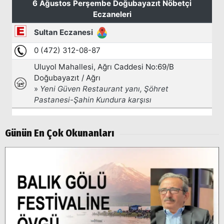
Arama
Günün En Çok Okunanları
Popüler
Aramalar:
Ağrı
Doğubayazıt