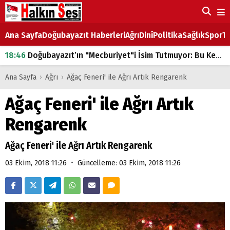
Ana Sayfa
Doğubayazıt Haberleri
Ağrı
Dinî
Politika
Sağlık
Spor
Ta
18:46
Doğubayazıt’ın "Mecburiyet"i İsim Tutmuyor: Bu Kez de Mem u Zîn Oldu!
07:53
Doğubayazıt’ta Ekmek Fiyatlarına Zam
Ana Sayfa
›
Ağrı
›
Ağaç Feneri' ile Ağrı Artık Rengarenk
07:16
Doğubayazıt'ta çocukların sırtındaki ağır yük
Ağaç Feneri' ile Ağrı Artık
07:00
DEVLET ve HÜKÜMET
Rengarenk
18:29
ÇARŞI CADDESİ YAZ BOZ TAHTASI
Ağaç Feneri' ile Ağrı Artık Rengarenk
•
03 Ekim, 2018 11:26
Güncelleme: 03 Ekim, 2018 11:26