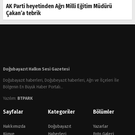
AK Parti heyetinden Ağrı Milli Eğitim Müdürü
Çakan’a tebrik
Doğubayazıt Halkın Sesi Gazetesi
Doğubayazıt haberleri, Doğubeyazıt haberleri, Ağrı ve İlçeleri İle
Bölgenin En Büyük Haber Portalı...
Yazılım:
BTPARK
Sayfalar
Kategoriler
Bölümler
Hakkımızda
Doğubayazıt
Yazarlar
Künye
Haberleri
Foto Galeri