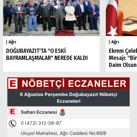
Ağrı
Ağrı
DOĞUBAYAZIT'TA "O ESKİ
Ekrem Çele
BAYRAMLAŞMALAR" NEREDE KALDI
Mesajı: "Bi
Daim Olsun
Arama
Popüler