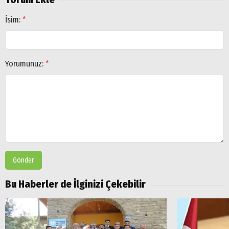
İsim:
*
Yorumunuz:
*
Gönder
Bu Haberler de İlginizi Çekebilir