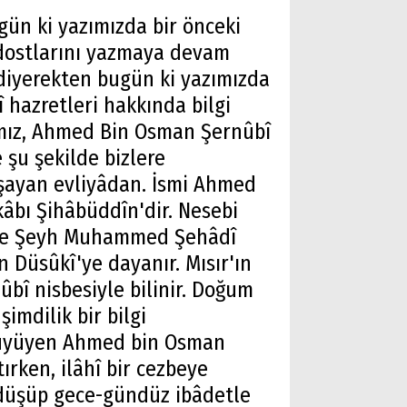
gün ki yazımızda bir önceki
 dostlarını yazmaya devam
diyerekten bugün ki yazımızda
hazretleri hakkında bilgi
ımız, Ahmed Bin Osman Şernûbî
e şu şekilde bizlere
aşayan evliyâdan. İsmi Ahmed
kâbı Şihâbüddîn'dir. Nesebi
si ise Şeyh Muhammed Şehâdî
 Düsûkî'ye dayanır. Mısır'ın
bî nisbesiyle bilinir. Doğum
şimdilik bir bilgi
büyüyen Ahmed bin Osman
ırken, ilâhî bir cezbeye
ı düşüp gece-gündüz ibâdetle