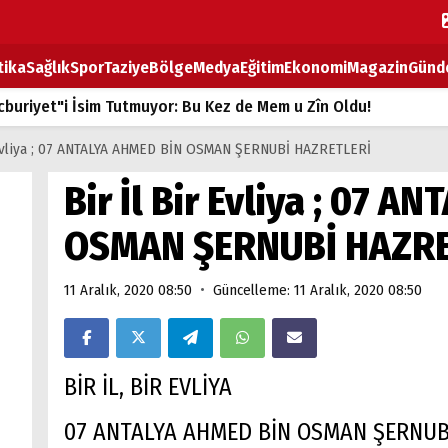
tika
Sağlık
Spor
Taziye
Bölge
Medya
Eğitim
Ekonomi
Magazin
Günd
buriyet"i İsim Tutmuyor: Bu Kez de Mem u Zîn Oldu!
k Fiyatlarına Zam
 Evliya ; 07 ANTALYA AHMED BİN OSMAN ŞERNUBİ HAZRETLERİ
ların sırtındaki ağır yük
Bir İl Bir Evliya ; 07 
T
OSMAN ŞERNUBİ HAZRE
BOZ TAHTASI
•
11 Aralık, 2020 08:50
Güncelleme: 11 Aralık, 2020 08:50
BİR İL, BİR EVLİYA
07 ANTALYA AHMED BİN OSMAN ŞERNUB