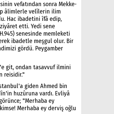
sinin vefatından sonra Mekke-
p âlimlerle velîlerin ilim
. Hac ibadetini îfâ edip,
ziyâret etti. Yedi sene
(H.945) senesinde memleketi
ek ibadetle meşgul olur. Bir
ndimizi gördü. Peygamber
e git, ondan tasavvuf ilmini
 reisidir."
İstanbul'a giden Ahmed bin
n'in huzûruna vardı. Evliyâ
 görünce; "Merhaba ey
kimse! Merhaba ey derviş oğlu