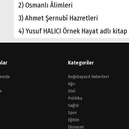
2) Osmanlı Âlimleri
3) Ahmet Şernubî Hazretleri
4) Yusuf HALICI Örnek Hayat adlı kitap
alar
Kategoriler
mızda
Doğubayazıt Haberleri
Ağrı
m
Dinî
Politika
Sağlık
Spor
Eğitim
Ekonomi