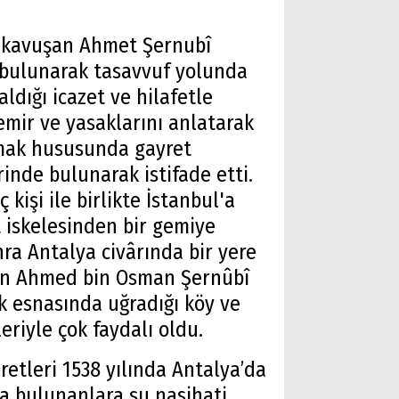
na kavuşan Ahmet Şernubî
 bulunarak tasavvuf yolunda
ldığı icazet ve hilafetle
mir ve yasaklarını anlatarak
amak hususunda gayret
inde bulunarak istifade etti.
kişi ile birlikte İstanbul'a
t iskelesinden bir gemiye
nra Antalya civârında bir yere
ulan Ahmed bin Osman Şernûbî
uk esnasında uğradığı köy ve
eriyle çok faydalı oldu.
retleri 1538 yılında Antalya’da
da bulunanlara şu nasihati