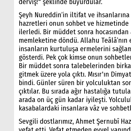
derviş!" şeklinde buyurdular.
Şeyh Nureddin’in iltifat ve ihsanları
hazretleri onun sohbet ve hizmetinde
ilerledi. Bir müddet sonra hocasından a
memleketine döndü. Allahu Teâlâ’nın e
insanların kurtuluşa ermelerini sağl
gösterdi. Pek çok kimse onun sohbetler
Bir müddet sonra talebelerinden birkaç 
gitmek üzere yola çıktı. Mısır'ın Dimya
bindi. Günler süren bir yolculuktan so
çıktılar. Bu sırada ağır hastalığa tut
arada on üç gün kadar iyileşti. Yolcul
kasabalardaki insanlara vâz ve sohbetl
Sevgili dostlarımız, Ahmet Şernubî Haz
vefat etti. Vefat etmeden evvel yanın