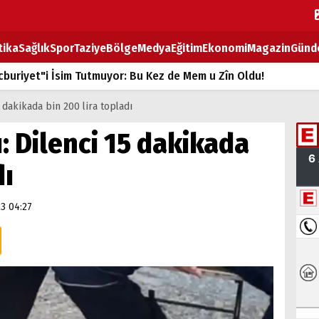
tika
Sağlık
Spor
Taziye
Bölge
Medya
Eğitim
Ekonomi
Magazin
Günd
buriyet"i İsim Tutmuyor: Bu Kez de Mem u Zîn Oldu!
k Fiyatlarına Zam
5 dakikada bin 200 lira topladı
ların sırtındaki ağır yük
ı: Dilenci 15 dakikada
T
dı
BOZ TAHTASI
3 04:27