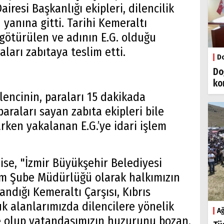
iresi Başkanlığı ekipleri, dilencilik
 yanına gitti. Tarihi Kemeraltı
 götürülen ve adının E.G. olduğu
raları zabıtaya teslim etti.
Do
Do
ko
lencinin, paraları 15 dakikada
araları sayan zabıta ekipleri bile
arken yakalanan E.G.’ye idari işlem
ise, "İzmir Büyükşehir Belediyesi
im Şube Müdürlüğü olarak halkımızın
andığı Kemeraltı Çarşısı, Kıbrıs
k alanlarımızda dilencilere yönelik
Ağ
e olup vatandaşımızın huzurunu bozan,