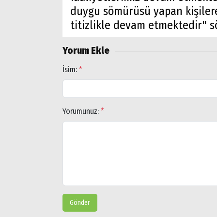
duygu sömürüsü yapan kişilere
Popüler
titizlikle devam etmektedir" sö
Aramalar:
Ağrı
Yorum Ekle
Doğubayazıt
İsim:
*
Yorumunuz:
*
Gönder