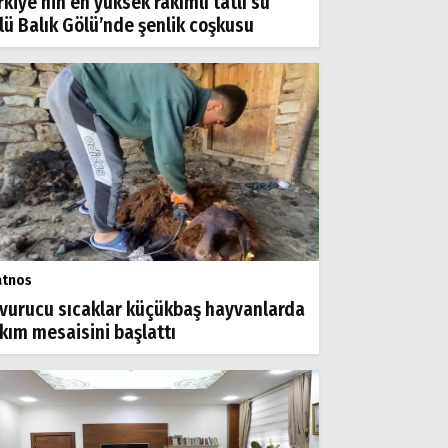
rkiye’nin en yüksek rakımlı tatlı su
lü Balık Gölü’nde şenlik coşkusu
atnos
vurucu sıcaklar küçükbaş hayvanlarda
rkım mesaisini başlattı