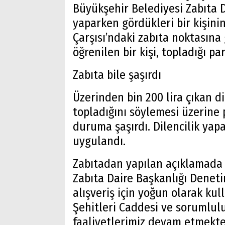
Büyükşehir Belediyesi Zabıta Da
yaparken gördükleri bir kişinin
Çarşısı’ndaki zabıta noktasına
öğrenilen bir kişi, topladığı pa
Zabıta bile şaşırdı
Üzerinden bin 200 lira çıkan di
topladığını söylemesi üzerine p
duruma şaşırdı. Dilencilik yap
uygulandı.
Zabıtadan yapılan açıklamada 
Zabıta Daire Başkanlığı Denet
alışveriş için yoğun olarak kull
Şehitleri Caddesi ve sorumlulu
faaliyetlerimiz devam etmekt
Arama