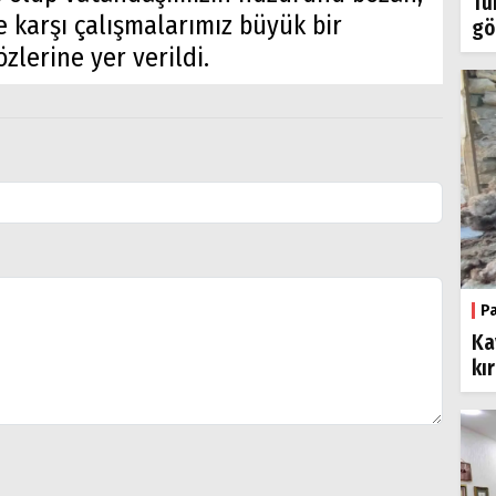
Tü
 karşı çalışmalarımız büyük bir
gö
zlerine yer verildi.
P
Ka
kı