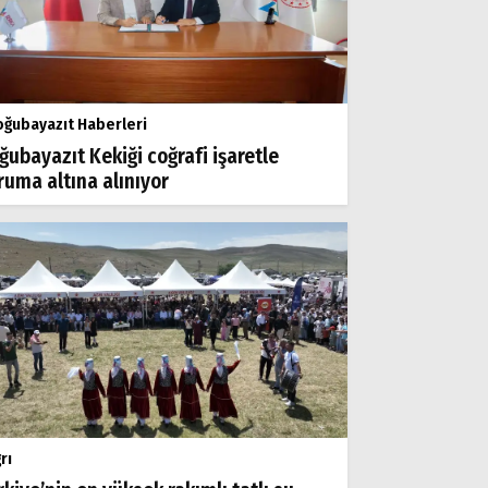
ğubayazıt Haberleri
ğubayazıt Kekiği coğrafi işaretle
ruma altına alınıyor
rı