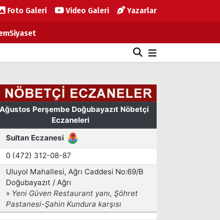
Foto Galeri
Video Galeri
Yazarlar
em
Siyaset