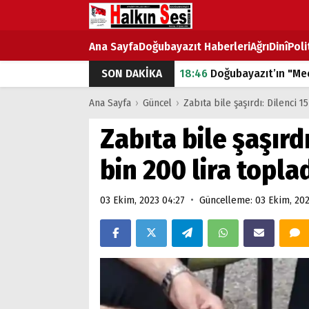
Ana Sayfa
Doğubayazıt Haberleri
Ağrı
Dinî
Poli
SON DAKİKA
18:46
Doğubayazıt’ın "Mec
07:53
Doğubayazıt’ta Ekme
Ana Sayfa
›
Güncel
›
Zabıta bile şaşırdı: Dilenci 1
07:16
Doğubayazıt'ta çocuk
Zabıta bile şaşırd
07:00
DEVLET ve HÜKÜME
bin 200 lira topla
18:29
ÇARŞI CADDESİ YAZ 
•
03 Ekim, 2023 04:27
Güncelleme: 03 Ekim, 202