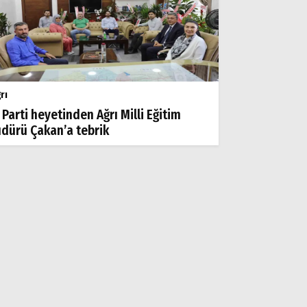
rı
 Parti heyetinden Ağrı Milli Eğitim
dürü Çakan’a tebrik