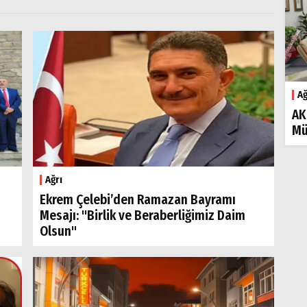
Ağ
AK
Mü
Ağrı
Ekrem Çelebi’den Ramazan Bayramı
Mesajı: "Birlik ve Beraberliğimiz Daim
Olsun"