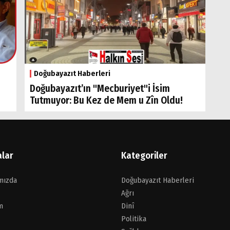
Doğubayazıt Haberleri
Doğubayazıt’ın "Mecburiyet"i İsim
Tutmuyor: Bu Kez de Mem u Zîn Oldu!
alar
Kategoriler
mızda
Doğubayazıt Haberleri
Ağrı
m
Dinî
Politika