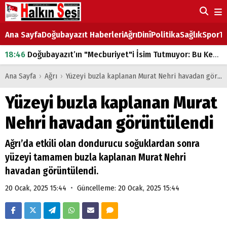
Ana Sayfa
Doğubayazıt Haberleri
Ağrı
Dinî
Politika
Sağlık
Spor
Ta
18:46
Doğubayazıt’ın "Mecburiyet"i İsim Tutmuyor: Bu Kez de Mem u Zîn Oldu!
07:53
Doğubayazıt’ta Ekmek Fiyatlarına Zam
Ana Sayfa
›
Ağrı
›
Yüzeyi buzla kaplanan Murat Nehri havadan görüntülendi
07:16
Doğubayazıt'ta çocukların sırtındaki ağır yük
Yüzeyi buzla kaplanan Murat
07:00
DEVLET ve HÜKÜMET
Nehri havadan görüntülendi
18:29
ÇARŞI CADDESİ YAZ BOZ TAHTASI
Ağrı’da etkili olan dondurucu soğuklardan sonra
yüzeyi tamamen buzla kaplanan Murat Nehri
havadan görüntülendi.
•
20 Ocak, 2025 15:44
Güncelleme: 20 Ocak, 2025 15:44