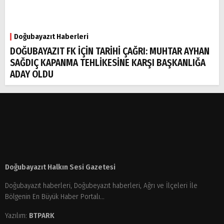
Doğubayazıt Haberleri
DOĞUBAYAZIT FK İÇİN TARİHİ ÇAĞRI: MUHTAR AYHAN
SAĞDIÇ KAPANMA TEHLİKESİNE KARŞI BAŞKANLIĞA
ADAY OLDU
Doğubayazıt Halkın Sesi Gazetesi
Doğubayazıt haberleri, Doğubeyazıt haberleri, Ağrı ve İlçeleri İle
Bölgenin En Büyük Haber Portalı...
Yazılım:
BTPARK