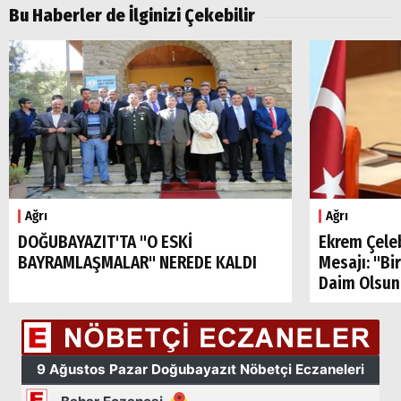
Bu Haberler de İlginizi Çekebilir
Ağrı
Ağrı
DOĞUBAYAZIT'TA "O ESKİ
Ekrem Çele
BAYRAMLAŞMALAR" NEREDE KALDI
Mesajı: "Bi
Daim Olsun
Arama