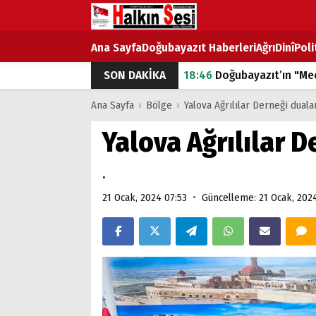
Ana Sayfa
Doğubayazıt Haberleri
Ağrı
Dinî
Poli
SON DAKİKA
18:46
Doğubayazıt’ın "Mec
07:53
Doğubayazıt’ta Ekme
Ana Sayfa
›
Bölge
›
Yalova Ağrılılar Derneği dualar
07:16
Doğubayazıt'ta çocuk
Yalova Ağrılılar D
07:00
DEVLET ve HÜKÜME
.
18:29
ÇARŞI CADDESİ YAZ 
•
21 Ocak, 2024 07:53
Güncelleme: 21 Ocak, 202