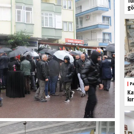
Tü
gö
P
Ka
kı