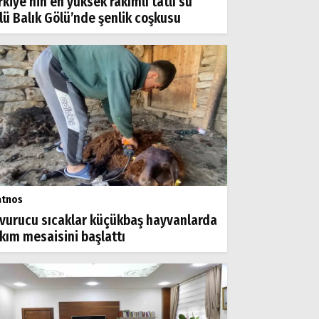
rkiye’nin en yüksek rakımlı tatlı su
lü Balık Gölü’nde şenlik coşkusu
atnos
vurucu sıcaklar küçükbaş hayvanlarda
rkım mesaisini başlattı