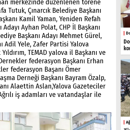
unan merkezinde düzenlenen törene
fa Tutuk, Çınarcık Belediye Başkanı
aşkanı Kamil Yaman, Yeniden Refah
ı Adayı Ayhan Polat, CHP İl Başkanı
Do
lediye Başkanı Adayı Mehmet Gürel,
Do
 Adil Yele, Zafer Partisi Yalova
ko
 Yıldırım, TEMAD yalova il Başkanı ve
 Dernekler federasyon Başkanı Erhan
ekler federasyon Başanı Ömer
ımlaşma Derneği Başkanı Bayram Özalp,
anı Alaettin Aslan,Yalova Gazeteciler
ğrılı iş adamları ve vatandaşlar ile
Ağ