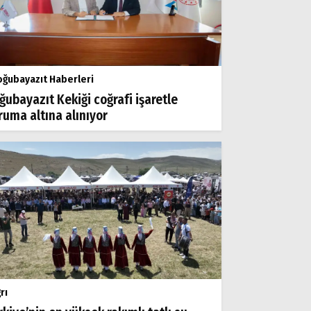
ğubayazıt Haberleri
ğubayazıt Kekiği coğrafi işaretle
ruma altına alınıyor
rı