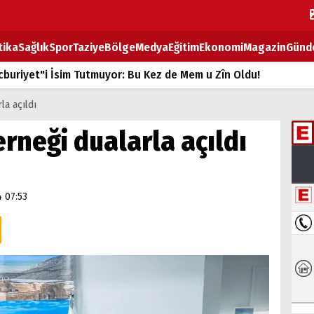
tika
Sağlık
Spor
Taziye
Bölge
Medya
Eğitim
Ekonomi
Magazin
Günd
buriyet"i İsim Tutmuyor: Bu Kez de Mem u Zîn Oldu!
k Fiyatlarına Zam
la açıldı
ların sırtındaki ağır yük
erneği dualarla açıldı
T
BOZ TAHTASI
4 07:53