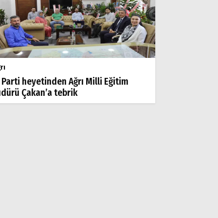
rı
 Parti heyetinden Ağrı Milli Eğitim
dürü Çakan’a tebrik