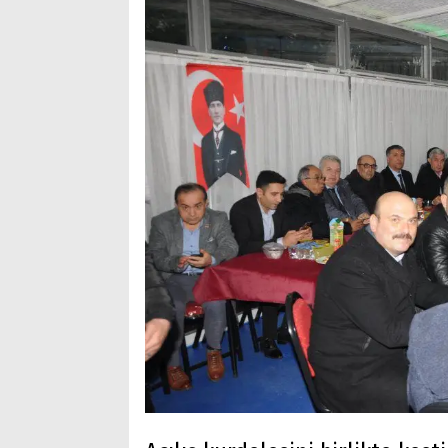
Arama
Popüler
Aramalar:
Ağrı
Doğubayazıt