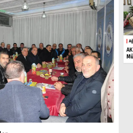
Ağ
AK
Mü