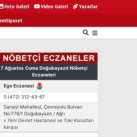
Foto Galeri
Video Galeri
Yazarlar
em
Siyaset