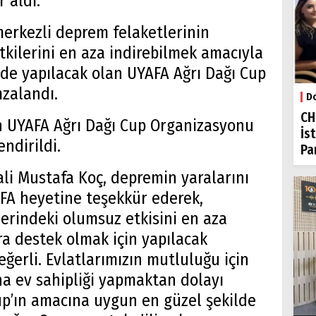
r aldı.
rkezli deprem felaketlerinin
kilerini en aza indirebilmek amacıyla
izde yapılacak olan UYAFA Ağrı Dağı Cup
mzalandı.
Do
CH
n UYAFA Ağrı Dağı Cup Organizasyonu
İs
ndirildi.
Par
li Mustafa Koç, depremin yaralarını
FA heyetine teşekkür ederek,
erindeki olumsuz etkisini en aza
a destek olmak için yapılacak
ğerli. Evlatlarımızın mutluluğu için
a ev sahipliği yapmaktan dolayı
up’ın amacına uygun en güzel şekilde