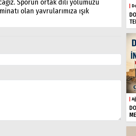
acağız. Sporun ortak dili yolumuzu
Do
minatı olan yavrularımıza ışık
DO
TE
Ağ
DO
ME