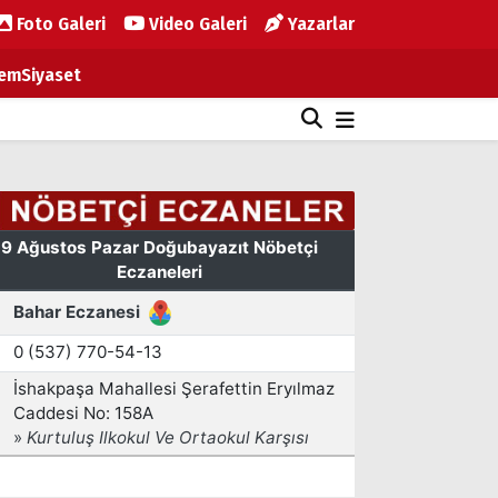
Foto Galeri
Video Galeri
Yazarlar
em
Siyaset