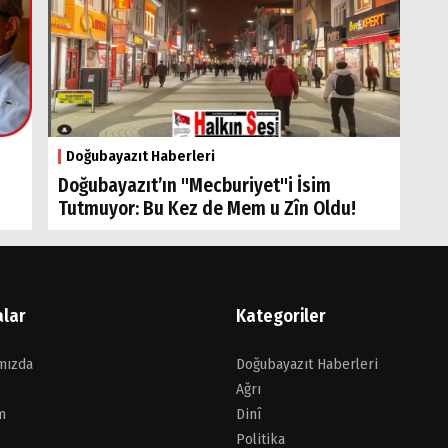
Doğubayazıt Haberleri
Doğubayazıt’ın "Mecburiyet"i İsim
Tutmuyor: Bu Kez de Mem u Zîn Oldu!
alar
Kategoriler
mızda
Doğubayazıt Haberleri
Ağrı
m
Dinî
Politika