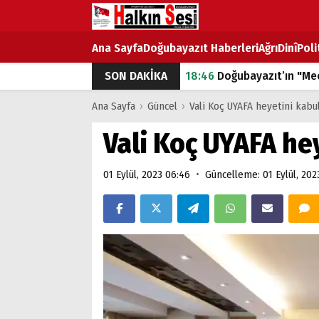
Ana Sayfa
Doğubayazıt Haberleri
Ağrı
Dinî
Poli
SON DAKİKA
18:46
Doğubayazıt’ın "Mec
07:53
Doğubayazıt’ta Ekme
Ana Sayfa
›
Güncel
›
Vali Koç UYAFA heyetini kabul
07:16
Doğubayazıt'ta çocuk
Vali Koç UYAFA hey
07:00
DEVLET ve HÜKÜME
•
01 Eylül, 2023 06:46
Güncelleme: 01 Eylül, 202
18:29
ÇARŞI CADDESİ YAZ 