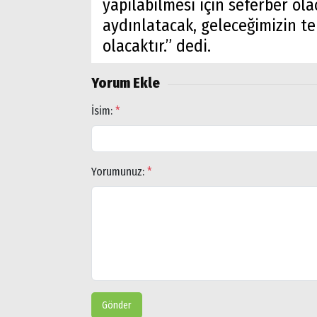
yapılabilmesi için seferber ol
Arama
aydınlatacak, geleceğimizin te
Popüler
olacaktır.” dedi.
Aramalar:
Ağrı
Yorum Ekle
Doğubayazıt
İsim:
*
Yorumunuz:
*
Gönder