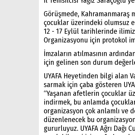
İl Temsilcisi Yağız Saraçoğlu ye
Görüşmede, Kahramanmaraş me
çocuklar üzerindeki olumsuz et
12 - 17 Eylül tarihlerinde ilim
Organizasyonu için protokol i
İmzaların atılmasının ardında
için gelinen son durum değerle
UYAFA Heyetinden bilgi alan Va
sarmak için çaba gösteren UYA
“Yaşanan afetlerin çocuklar üz
indirmek, bu anlamda çocuklar
organizasyon çok anlamlı ve de
düzenlenecek bu organizasyon
gururluyuz. UYAFA Ağrı Dağı C