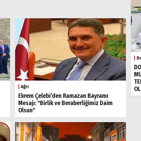
Do
DO
MU
TE
Ağrı
OL
Ekrem Çelebi’den Ramazan Bayramı
Mesajı: "Birlik ve Beraberliğimiz Daim
Olsun"