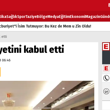
tika
Sağlık
Spor
Taziye
Bölge
Medya
Eğitim
Ekonomi
Magazin
Günd
buriyet"i İsim Tutmuyor: Bu Kez de Mem u Zîn Oldu!
k Fiyatlarına Zam
 etti
ların sırtındaki ağır yük
etini kabul etti
T
3 06:46
BOZ TAHTASI