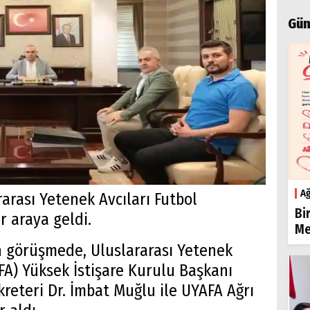
Gün
Ağ
rarası Yetenek Avcıları Futbol
Bi
r araya geldi.
Me
n görüşmede, Uluslararası Yetenek
FA) Yüksek İstişare Kurulu Başkanı
reteri Dr. İmbat Muğlu ile UYAFA Ağrı