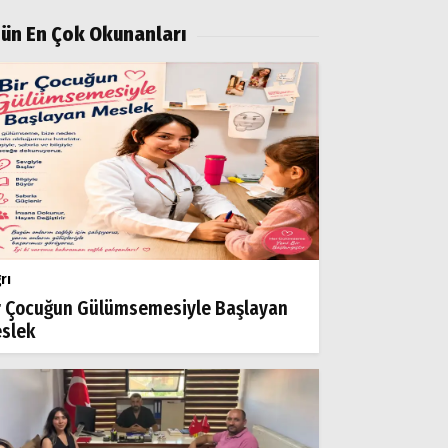
ün En Çok Okunanları
rı
r Çocuğun Gülümsemesiyle Başlayan
slek