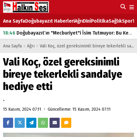
Ana Sayfa
Doğubayazıt Haberleri
Ağrı
Dinî
Politika
Sağlık
Spor
Ta
18:46
Doğubayazıt’ın "Mecburiyet"i İsim Tutmuyor: Bu Kez de Mem u Zîn Oldu!
07:53
Doğubayazıt’ta Ekmek Fiyatlarına Zam
Ana Sayfa
›
Ağrı
›
Vali Koç, özel gereksinimli bireye tekerlekli sandalye hediye etti
07:16
Doğubayazıt'ta çocukların sırtındaki ağır yük
Vali Koç, özel gereksinimli
07:00
DEVLET ve HÜKÜMET
bireye tekerlekli sandalye
18:29
ÇARŞI CADDESİ YAZ BOZ TAHTASI
hediye etti
.
•
15 Kasım, 2024 07:11
Güncelleme: 15 Kasım, 2024 07:11