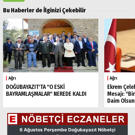
Bu Haberler de İlginizi Çekebilir
Ağrı
Ağrı
DOĞUBAYAZIT'TA "O ESKİ
Ekrem Çele
BAYRAMLAŞMALAR" NEREDE KALDI
Mesajı: "Bi
Daim Olsun