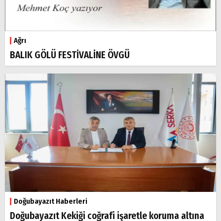
Ağrı
BALIK GÖLÜ FESTİVALİNE ÖVGÜ
Doğubayazıt Haberleri
Doğubayazıt Kekiği coğrafi işaretle koruma altına