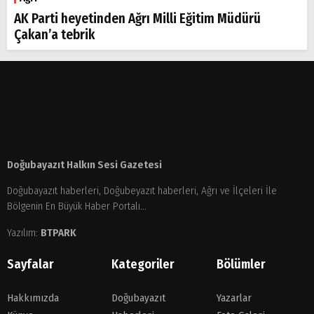
AK Parti heyetinden Ağrı Milli Eğitim Müdürü
Çakan’a tebrik
Doğubayazıt Halkın Sesi Gazetesi
Doğubayazıt haberleri, Doğubeyazıt haberleri, Ağrı ve İlçeleri İle
Bölgenin En Büyük Haber Portalı...
Yazılım:
BTPARK
Sayfalar
Kategoriler
Bölümler
Hakkımızda
Doğubayazıt
Yazarlar