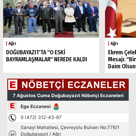
Ağrı
Ağrı
DOĞUBAYAZIT'TA "O ESKİ
Ekrem Çele
BAYRAMLAŞMALAR" NEREDE KALDI
Mesajı: "Bi
Daim Olsun
Arama
Popüler