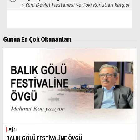
Aramalar:
Ağrı
Doğubayazıt
Günün En Çok Okunanları
Ağrı
BALIK GÖLÜ FESTİVALİNE ÖVGÜ