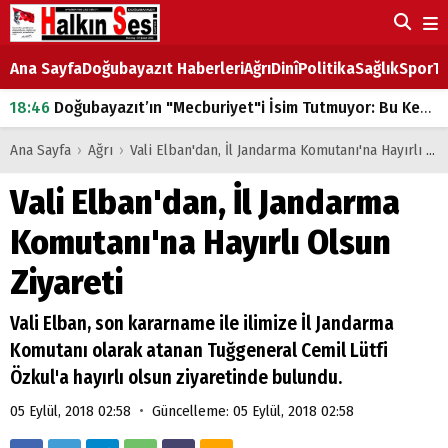
Ana Sayfa
Doğubayazıt Haberleri
Ağrı
Dinî
Politika
Sağlık
Spor
Ta
18:46
Doğubayazıt’ın "Mecburiyet"i İsim Tutmuyor: Bu Kez de Mem u Zîn Oldu!
07:53
Doğubayazıt’ta Ekmek Fiyatlarına Zam
Ana Sayfa
›
Ağrı
›
Vali Elban'dan, İl Jandarma Komutanı'na Hayırlı Olsun Ziyareti
07:16
Doğubayazıt'ta çocukların sırtındaki ağır yük
Vali Elban'dan, İl Jandarma
07:00
DEVLET ve HÜKÜMET
Komutanı'na Hayırlı Olsun
18:29
ÇARŞI CADDESİ YAZ BOZ TAHTASI
Ziyareti
Vali Elban, son kararname ile ilimize İl Jandarma
Komutanı olarak atanan Tuğgeneral Cemil Lütfi
Özkul'a hayırlı olsun ziyaretinde bulundu.
•
05 Eylül, 2018 02:58
Güncelleme: 05 Eylül, 2018 02:58