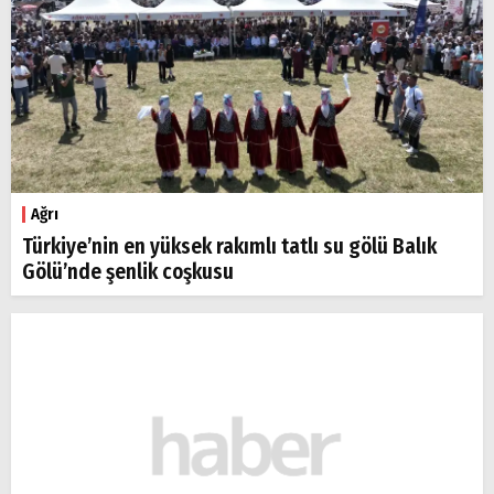
Ağrı
Türkiye’nin en yüksek rakımlı tatlı su gölü Balık
Gölü’nde şenlik coşkusu