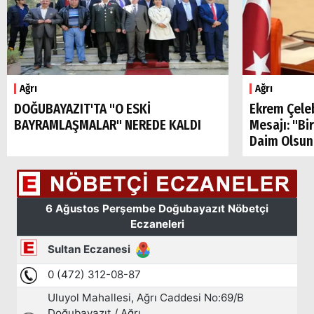
Ağrı
Ağrı
Arama
DOĞUBAYAZIT'TA "O ESKİ
Ekrem Çele
BAYRAMLAŞMALAR" NEREDE KALDI
Mesajı: "Bi
Popüler
Daim Olsun
Aramalar:
Ağrı
Doğubayazıt