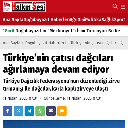
Ana Sayfa
Doğubayazıt Haberleri
Ağrı
Dinî
Politika
Sağlık
Spor
Ta
18:46
Doğubayazıt’ın "Mecburiyet"i İsim Tutmuyor: Bu Kez de Mem u Zîn Oldu!
07:53
Doğubayazıt’ta Ekmek Fiyatlarına Zam
Ana Sayfa
›
Doğubayazıt Haberleri
›
Türkiye’nin çatısı dağcıları ağırlamaya devam ediyor
07:16
Doğubayazıt'ta çocukların sırtındaki ağır yük
Türkiye’nin çatısı dağcıları
07:00
DEVLET ve HÜKÜMET
ağırlamaya devam ediyor
18:29
ÇARŞI CADDESİ YAZ BOZ TAHTASI
Türkiye Dağcılık Federasyonu’nun düzenlediği zirve
tırmanışı ile dağcılar, karla kaplı zirveye ulaştı
•
11 Nisan, 2025 07:31
Güncelleme: 11 Nisan, 2025 07:31