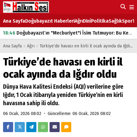
Ana Sayfa
Doğubayazıt Haberleri
Ağrı
Dinî
Politika
Sağlık
Spor
Ta
18:46
Doğubayazıt’ın "Mecburiyet"i İsim Tutmuyor: Bu Kez de Mem u Zîn Oldu!
07:53
Doğubayazıt’ta Ekmek Fiyatlarına Zam
Ana Sayfa
›
Ağrı
›
Türkiye’de havası en kirli il ocak ayında da Iğdır oldu
07:16
Doğubayazıt'ta çocukların sırtındaki ağır yük
Türkiye’de havası en kirli il
07:00
DEVLET ve HÜKÜMET
ocak ayında da Iğdır oldu
18:29
ÇARŞI CADDESİ YAZ BOZ TAHTASI
Dünya Hava Kalitesi Endeksi (AQI) verilerine göre
Iğdır, 1 Ocak itibarıyla yeniden Türkiye’nin en kirli
havasına sahip ili oldu.
•
06 Ocak, 2026 08:02
Güncelleme: 06 Ocak, 2026 08:02