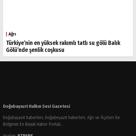
Ağrı
Türkiye’nin en yüksek rakımlı tatlı su gölü Balık
Gölü’nde şenlik coşkusu
Doğubayazıt Halkın Sesi Gazetesi
Doğubayazıt haberleri, Doğubeyazıt haberleri, Ağrı ve İlçeleri İle
Bölgenin En Büyük Haber Portalı...
Yazılım:
BTPARK