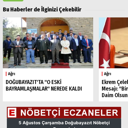
Popüler
Aramalar:
Bu Haberler de İlginizi Çekebilir
Ağrı
Doğubayazıt
Ağrı
Ağrı
DOĞUBAYAZIT'TA "O ESKİ
Ekrem Çele
BAYRAMLAŞMALAR" NEREDE KALDI
Mesajı: "Bi
Daim Olsun