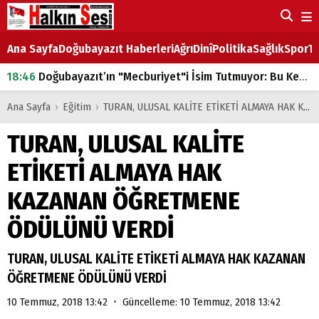
Ana Sayfa
Doğubayazıt Haberleri
Ağrı
Dinî
Politika
Sağlık
Spor
Ta
18:46
Doğubayazıt’ın "Mecburiyet"i İsim Tutmuyor: Bu Kez de Mem u Zîn Oldu!
07:53
Doğubayazıt’ta Ekmek Fiyatlarına Zam
Ana Sayfa
›
Eğitim
›
TURAN, ULUSAL KALİTE ETİKETİ ALMAYA HAK KAZANAN ÖĞRETMENE ÖDÜLÜNÜ VERDİ
07:16
Doğubayazıt'ta çocukların sırtındaki ağır yük
TURAN, ULUSAL KALİTE
07:00
DEVLET ve HÜKÜMET
ETİKETİ ALMAYA HAK
18:29
ÇARŞI CADDESİ YAZ BOZ TAHTASI
KAZANAN ÖĞRETMENE
ÖDÜLÜNÜ VERDİ
TURAN, ULUSAL KALİTE ETİKETİ ALMAYA HAK KAZANAN
ÖĞRETMENE ÖDÜLÜNÜ VERDİ
•
10 Temmuz, 2018 13:42
Güncelleme: 10 Temmuz, 2018 13:42