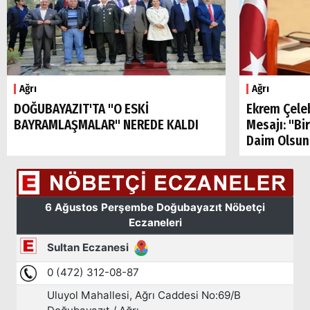
Ağrı
Ağrı
Arama
DOĞUBAYAZIT'TA "O ESKİ
Ekrem Çele
BAYRAMLAŞMALAR" NEREDE KALDI
Mesajı: "Bi
Popüler
Daim Olsun
Aramalar:
Ağrı
Doğubayazıt