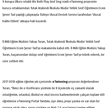
9 Avrupa Ülkesi ortaklı We Both Play And Sing isimli eTwinning projesinin
kurucu ortaklarından Tutak Atabindi İlkokulu Müdür Yetkili Sınıf Öğretmeni Ecem
Şener Tad yaptığı çalışmayla Türkiye Ulusal Destek Servisi tarafından 'Ulusal
Kalite Etiketi' almaya hak kazandı.
İl Milli Eğitim Müdürü Yakup Turan, Tutak Atabindi İlkokulu Müdür Yetkili Sınıf
Öğretmeni Ecem Şener Tad'ıyı makamında kabul etti. İl Milli Eğitim Müdürü Yakup
Turan, başarısından dolayı sınıf öğretmeni Ecem Şener Tad'ıyı tebrik ederek, bir
süre sohbet etti.
2017-2018 eğitim öğretim yılı içerisinde
eTwinning
projesini değerlendiren
Turan, "İlimiz de e-Konferans yöntemi ile 8 ilçemizde eş zamanlı olarak
ortaöğretim, ortaokul, ilkokul ve okul öncesi kademelerinde çalışan toplam 400
öğretmene eTwinning Portal Tanıtımı, üye olma, proje yazma ve var olan bir
projeye ortak olma, proje yürütme ve Web 2.0 araçlarının tanıtım eğitimi