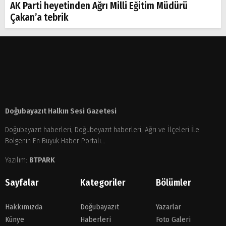
AK Parti heyetinden Ağrı Milli Eğitim Müdürü
Çakan’a tebrik
Doğubayazıt Halkın Sesi Gazetesi
Doğubayazıt haberleri, Doğubeyazıt haberleri, Ağrı ve İlçeleri İle
Bölgenin En Büyük Haber Portalı...
Yazılım:
BTPARK
Sayfalar
Kategoriler
Bölümler
Hakkımızda
Doğubayazıt
Yazarlar
Künye
Haberleri
Foto Galeri