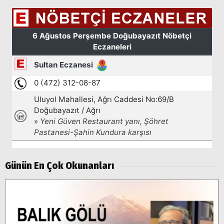
Arama
Günün En Çok Okunanları
Popüler
Aramalar:
Ağrı
Doğubayazıt