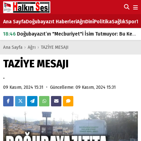
Ana Sayfa
Doğubayazıt Haberleri
Ağrı
Dinî
Politika
Sağlık
Spor
Ta
18:46
Doğubayazıt’ın "Mecburiyet"i İsim Tutmuyor: Bu Kez de Mem u Zîn Oldu!
07:53
Doğubayazıt’ta Ekmek Fiyatlarına Zam
Ana Sayfa
›
Ağrı
›
TAZİYE MESAJI
07:16
Doğubayazıt'ta çocukların sırtındaki ağır yük
TAZİYE MESAJI
07:00
DEVLET ve HÜKÜMET
.
18:29
ÇARŞI CADDESİ YAZ BOZ TAHTASI
•
09 Kasım, 2024 15:31
Güncelleme: 09 Kasım, 2024 15:31