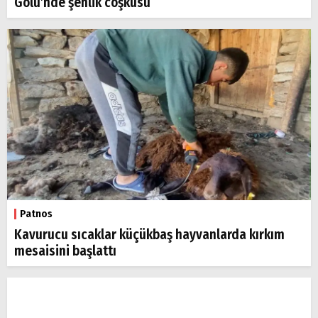
Gölü’nde şenlik coşkusu
Patnos
Kavurucu sıcaklar küçükbaş hayvanlarda kırkım
mesaisini başlattı