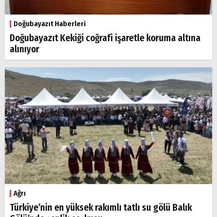
Doğubayazıt Haberleri
Doğubayazıt Kekiği coğrafi işaretle koruma altına
alınıyor
Ağrı
Türkiye’nin en yüksek rakımlı tatlı su gölü Balık